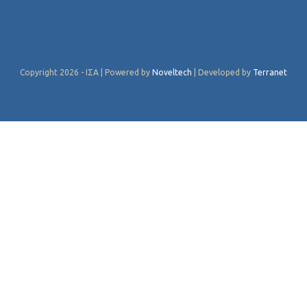
Copyright 2026 - ΙΣΑ | Powered by
Noveltech
| Developed by
Terranet