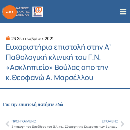
Μετάβαση
στο
περιεχόμενο
23 Σεπτεμβρίου, 2021
Ευχαριστήρια επιστολή στην Α’
Παθολογική κλινική του Γ.Ν.
«Ασκληπιείο» Βούλας απο την
κ.Θεοφανώ Α. Μαρσέλλου
Για την επιστολή πατήστε εδώ
ΠΡΟΗΓΟΎΜΕΝΟ
ΕΠΌΜΕΝΟ
Prev
Ne
Επίσκεψη του Προέδρου του ΙΣΑ και Περιφερειάρχη Αττικής στο Δήμο Ν. Σμύρνης, με αφορμή τον δωρεάν προληπτικό έλεγχο για ανεύρυσμα κοιλιακής αορτής στο ΚΕΠ Υγείας
Σύσκεψη της Επιτροπής των Εμπειρογνωμόνων για τον Κορωνοϊό του ΙΣΑ και της Περιφέρειας Αττικής