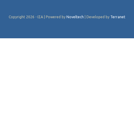
Copyright 2026 - ΙΣΑ | Powered by
Noveltech
| Developed by
Terranet