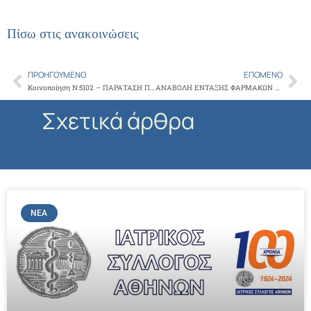
Πίσω στις ανακοινώσεις
ΠΡΟΗΓΟΎΜΕΝΟ
ΕΠΌΜΕΝΟ
Prev
Ne
Κοινοποίηση Ν.5102 – ΠΑΡΑΤΑΣΗ ΠΡΟΣΩΠΙΚΟΣ ΙΑΤΡΟΣ, ΑΝΑΣΦΑΛΙΣΤΟΙ
ΑΝΑΒΟΛΗ ΕΝΤΑΞΗΣ ΦΑΡΜΑΚΩΝ ΥΨΗΛΟΥ ΚΟΣΤΟΥΣ ΣΤΟ ΣΥΣΤΗΜΑ ΗΛΕΚΤΡΟΝΙΚΗΣ ΣΥΝΤΑΓΟΓΡΑΦΗΣΗΣ ΓΙΑ ΤΟΥΣ ΑΣΦΑΛΙΣΜΕΝΟΥΣ ΛΣ-ΕΛΑΚΤ
Σχετικά άρθρα
ΝΈΑ