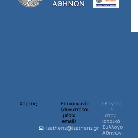
Χάρτης
Επικοινωνία
Οδήγησέ
(συνιστάται
με
μέσω
στον
email)
Ιατρικό
Σύλλογο
isathens@isathens.gr
Αθηνών