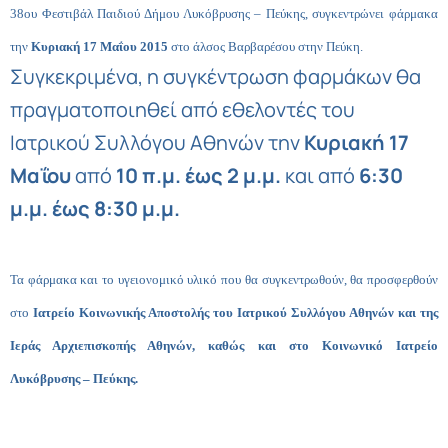
38ου Φεστιβάλ Παιδιού Δήμου Λυκόβρυσης – Πεύκης, συγκεντρώνει φάρμακα
την
Κυριακή 17 Μαΐου 2015
στο άλσος Βαρβαρέσου στην Πεύκη.
Συγκεκριμένα, η συγκέντρωση φαρμάκων θα
πραγματοποιηθεί από εθελοντές του
Ιατρικού Συλλόγου Αθηνών την
Κυριακή 17
Μαΐου
από
10 π.μ. έως 2 μ.μ.
και από
6:30
μ.μ. έως 8:30 μ.μ.
Τα φάρμακα και το υγειονομικό υλικό που θα συγκεντρωθούν, θα προσφερθούν
στο
Ιατρείο Κοινωνικής Αποστολής του Ιατρικού Συλλόγου Αθηνών και της
Ιεράς Αρχιεπισκοπής Αθηνών, καθώς και στο Κοινωνικό Ιατρείο
Λυκόβρυσης – Πεύκης.