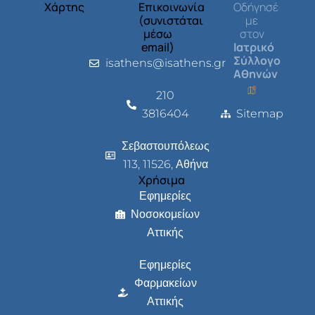
Χάρτης
Επικοινωνία
Οδήγησέ
(συνιστάται
με
μέσω
στον
email)
Ιατρικό
Σύλλογο
isathens@isathens.gr
Αθηνών
210
3816404
Sitemap
Σεβαστουπόλεως
113, 11526, Αθήνα
Χρήσιμα
Εφημερίες
Νοσοκομείων
Αττικής
Εφημερίες
Φαρμακείων
Αττικής