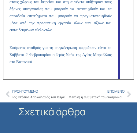
στους χώρους του Ιατρείου και στη συνέχεια συζήτησαν τους
άξονες συνεργασίας που μπορούν να αναπτυχθούν και τα
σπουδαία επιτεύγματα που μπορούν να πραγματοποιηθούν
μέσα από την προσωπική εργασία όλων των άξιων και
εκπαιδευμένων εθελοντών.
Επόμενος σταθμός για τη συγκέντρωση φαρμάκων είναι το
Σάββατο 2 Φεβρουαρίου ο Ιερός Ναός της Αγίας Μαρκέλλας
στο Βοτανικό.
ΠΡΟΗΓΟΎΜΕΝΟ
ΕΠΌΜΕΝΟ
Prev
Ne
1ος Ετήσιος Απολογισμός του Ιατρείου Κοινωνικης Αποστολης πρωτοστατούντος του Αρχιεπισκόπου: φάρμακα – κατ οίκον νοσηλεία και νοσοκομειακή περίθαλψη οι στόχοι του 2013
Μεγάλη η συμμετοχή του κόσμου στα φάρμακα και στη Ζωοδόχο Πηγή – Το Σώμα Ελλήνων Προσκόπων συνοδοιπόρος στο έργο του Ιατρείου Κοινωνικής Αποστολής
Σχετικά άρθρα