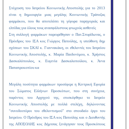
Στόχευση του Ιατρείου Κοινωνικής Αποστολής για το 2013
είναι η δημιουργία μιας μεγάλης Κοινωνικής Τράπεζας
φαρμάκου, που θα αποτελέσει τη γέφυρα παρηγοριάς και
ελπίδας για όλους τους ανασφάλιστους φτωχούς ασθενείς
Στη συλλογή φαρμάκων παρευρέθησαν ο Πατ.Σπυρίδωνας, ο
Πρόεδρος του ΙΣΑ κος Γιώργος Πατούλης, η υπεύθυνη δημ
σχέσεων του ΣΚΑΙ κ. Γιαννακάκη, οι εθελοντές του Ιατρείου
Κοινωνικής Αποστολής, κ. Μαρία Παιδονόμου, κ. Χρήστος
Δασκαλόπουλος, κ. Ευγενία Δασκαλοπούλου, κ. Άννα
Παπαπροκοπίου κα
Μεγάλη ποσότητα φαρμάκων προσέφερε η Κεντρική Εφορία
του Σώματος Ελλήνων Προσκόπων, που στη συνέχεια,
παρόντος του Αρχηγού της, επισκέφθηκε το Ιατρείο
Κοινωνικής Αποστολής με πολλά στελέχη, δηλώνοντας
“συνοδοιπόροι του εθελοντισμού” στο σπουδαίο έργο του
Ιατρείου. Ο Πρόεδρος του ΙΣΑ κος Πατούλης και ο Διευθυντής
της ΑΠΟΣΟΛΗΣ κος Δήμτσας ξενάγησαν τους Προσκόπους