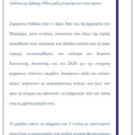
πλαίσια της δράσης «Όλοι μαζί μπορούμε και στην υγεία»
Σημερινός σταθμός ήταν ο Ιερός Ναό του Αγ.Δημητρίου στο
Μπραχάμι, οπου ενορίτες, επισκέπτες που λόγω της εορτής
κατέφθασαν στην εκκλησία, και δεκάδες πολίτες από τη γύρω
περιοχή ανταποκρίθηκαν στο κάλεσμα του Ιατρείου
Κοινωνικής Αποστολής και του ΣΚΑΙ για την ενίσχυση
φαρμάκων σπάνιων, ακριβών, δυσεύρετων αλλά και πολλών
άλλων απρόσιτων σε ανασφάλιστους πολίτες που ζουν στο
όριο τη φτώχια και αδυνατούν να πληρώσουν από την τσέπη
τους τις χρόνιες αγωγές τους.
12 μεγάλοι σάκοι σε φάρμακα και 2 κούτες με υγειονομικό
υλικό ήταν ο απολογισμός, ενώ πολλοί ενορίτες θα συνεχίσουν