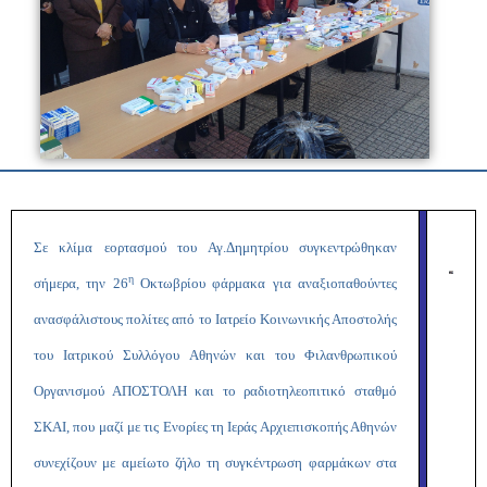
Σε κλίμα εορτασμού του Αγ.Δημητρίου συγκεντρώθηκαν
η
σήμερα, την 26
Οκτωβρίου φάρμακα για αναξιοπαθούντες
ανασφάλιστους πολίτες από το Ιατρείο Κοινωνικής Αποστολής
του Ιατρικού Συλλόγου Αθηνών και του Φιλανθρωπικού
Οργανισμού ΑΠΟΣΤΟΛΗ και το ραδιοτηλεοπιτικό σταθμό
ΣΚΑΙ, που μαζί με τις Ενορίες τη Ιεράς Αρχιεπισκοπής Αθηνών
συνεχίζουν με αμείωτο ζήλο τη
συγκέντρωση φαρμάκων στα