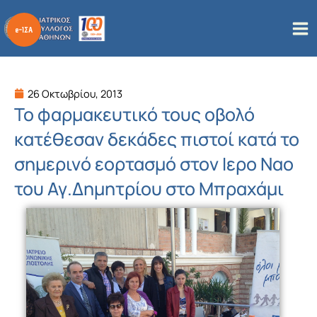
Μετάβαση
στο
περιεχόμενο
26 Οκτωβρίου, 2013
Το φαρμακευτικό τους οβολό
κατέθεσαν δεκάδες πιστοί κατά το
σημερινό εορτασμό στον Ιερο Ναο
του Αγ.Δημητρίου στο Μπραχάμι