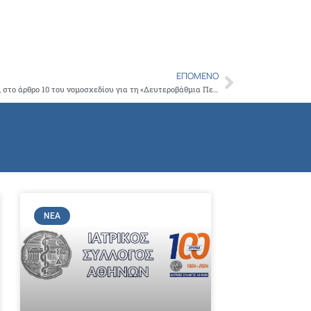
ΕΠΌΜΕΝΟ
Next
Το Δ.Σ του ΙΣΑ εκφράζει την αντίθεσή του, στο άρθρο 10 του νομοσχεδίου για τη «Δευτεροβάθμια Περίθαλψη, Ιατρική Εκπαίδευση και λοιπές διατάξεις»
ΝΈΑ