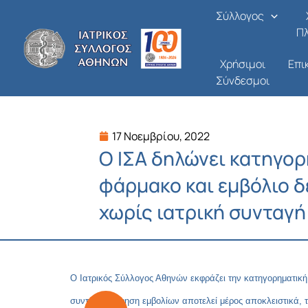
Μετάβαση
Σύλλογος
στο
Π
περιεχόμενο
Χρήσιμοι
Επι
Σύνδεσμοι
17 Νοεμβρίου, 2022
Ο ΙΣΑ δηλώνει κατηγορ
φάρμακο και εμβόλιο δ
χωρίς ιατρική συνταγή
Ο Ιατρικός Σύλλογος Αθηνών εκφράζει την κατηγορηματική 
συνταγογράφηση εμβολίων αποτελεί μέρος αποκλειστικά, τ