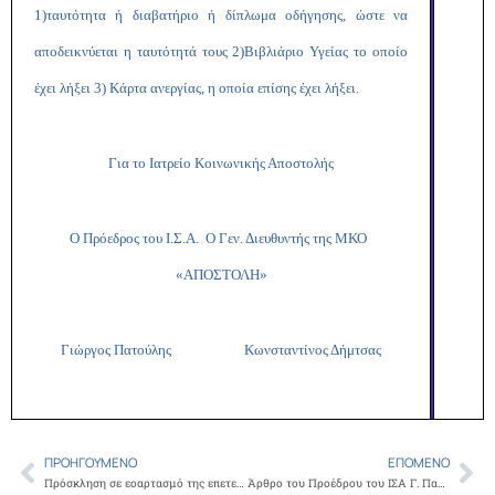
1)ταυτότητα ή διαβατήριο ή δίπλωμα οδήγησης, ώστε να
αποδεικνύεται η ταυτότητά τους 2)Βιβλιάριο Υγείας το οποίο
έχει λήξει 3) Κάρτα ανεργίας, η οποία επίσης έχει λήξει.
Για το Ιατρείο Κοινωνικής Αποστολής
Ο Πρόεδρος του Ι.Σ.Α. Ο Γεν. Διευθυντής της ΜΚΟ
«ΑΠΟΣΤΟΛΗ»
Γιώργος Πατούλης Κωνσταντίνος Δήμτσας
ΠΡΟΗΓΟΎΜΕΝΟ
ΕΠΌΜΕΝΟ
Prev
Ne
Πρόσκληση σε εοαρτασμό της επετείου της 25ης Μαρτίου 1821 “Ιατροί και Ιατρική στην Επανάσταση του 1821” από την “Αδελφότητα των Υδραίων Αθηνών”
Άρθρο του Προέδρου του ΙΣΑ Γ. Πατούλη στο Βήμα: Διασφάλιση της αξιοπρεπούς εργασίας των γιατρών