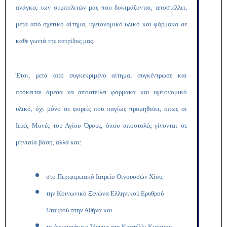
ανάγκες των συμπολιτών μας που δοκιμάζονται, αποστέλλει,
μετά από σχετικό αίτημα, υγειονομικό υλικό και φάρμακα σε
κάθε γωνιά της πατρίδος μας.
Έτσι, μετά από συγκεκριμένο αίτημα, συγκέντρωσε και
πρόκειται άμεσα να αποστείλει φάρμακα και υγειονομικό
υλικό, όχι μόνο σε φορείς που παγίως προμηθεύει, όπως οι
Ιερές Μονές του Αγίου Όρους, όπου αποστολές γίνονται σε
μηνιαία βάση, αλλά και:
στο Περιφερειακό Ιατρείο Οινουσσών Χίου,
την Κοινωνικό Ξενώνα Ελληνικού Ερυθρού
Σταυρού στην Αθήνα και
το Αννουσάκειο Ίδρυμα στο Καστέλλι Κισάμου.