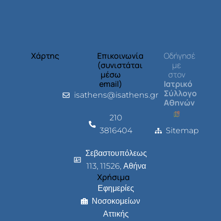
Χάρτης
Επικοινωνία
Οδήγησέ
(συνιστάται
με
μέσω
στον
email)
Ιατρικό
Σύλλογο
isathens@isathens.gr
Αθηνών
210
3816404
Sitemap
Σεβαστουπόλεως
113, 11526, Αθήνα
Χρήσιμα
Εφημερίες
Νοσοκομείων
Αττικής