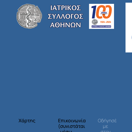
Χάρτης
Επικοινωνία
Οδήγησέ
(συνιστάται
με
μέσω
στον