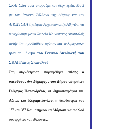
ΣΚΑΙ Όλοι μαζί μπορούμε και στην Υγεία. Μαζί
με τον Ιατρικό Σύλλογο της Αθήνας και την
ΑΠΟΣΤΟΛΗ της Ιεράς Αρχιεπισκοπής Αθηνών, θα
συνεχίσουμε με το Ιατρείο Κοινωνικής Αποστολής
αυτήν την προσπάθεια αγάπης και αλληλεγγύης»
ήταν το μήνυμα
του Γενικού Διευθυντή του
ΣΚΑΙ Γιάννη Σπανολιού
Στη συγκέντρωση παρευρέθηκε επίσης
ο
υπευθυνος Αντιδήμαρχος του Δήμου αθηναίων
Γιώργος Παπανδρέου
, οι δημοσιογράφοι κκ.
Λάπας
και
Κεραμιτζόγλου
, η διευθύντρια του
ου
ου
1
και 3
Κοιμητηριου κα
Μάρκου
και πολλοί
συνεργάτες και εθελοντές.