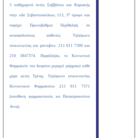
5 καθημερινά εκτός Σαββάτου και Κυριακής
ο
στην οδό Σεβαστουπόλεως 113, 3
όροφο και
παρέχει Πρωτοβάθμια Περίθαλψη σε
ανασφάλιστους ασθενείς. Τηλέφωνο
επικοινωνίας και ραντεβου: 213 011 7390 και
210 3847374. Παράλληλα, το Κοινωνικό
Φαρμακείο του Ιατρείου χορηγεί φάρμακα κάθε
μέρα εκτός Τρίτης. Τηλέφωνο επικοινωνίας
Κοινωνικού Φαρμακείου 213 011 7371
(υπεύθυνη φαρμακοποιός κα Παπαπροκοπίου
Αννα).