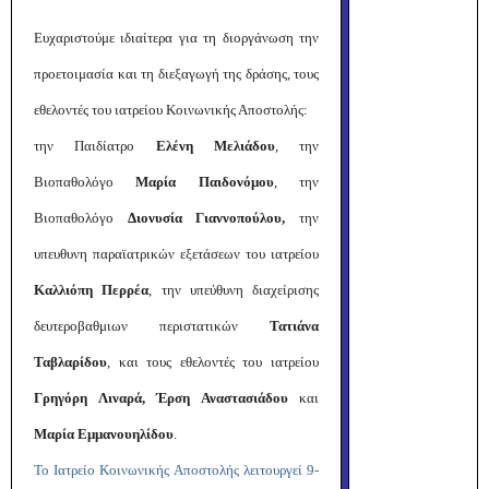
Ευχαριστούμε ιδιαίτερα για τη διοργάνωση την
προετοιμασία και τη διεξαγωγή της δράσης, τους
εθελοντές του ιατρείου Κοινωνικής Αποστολής:
την Παιδίατρο
Ελένη Μελιάδου
, την
Βιοπαθολόγο
Μαρία Παιδονόμου
, την
Βιοπαθολόγο
Διονυσία Γιαννοπούλου,
την
υπευθυνη παραϊατρικών εξετάσεων του ιατρείου
Καλλιόπη Περρέα
, την υπεύθυνη διαχείρισης
δευτεροβαθμιων περιστατικών
Τατιάνα
Ταβλαρίδου
, και τους εθελοντές του ιατρείου
Γρηγόρη Λιναρά, Έρση Αναστασιάδου
και
Μαρία Εμμανουηλίδου
.
Το Ιατρείο Κοινωνικής Αποστολής λειτουργεί 9-