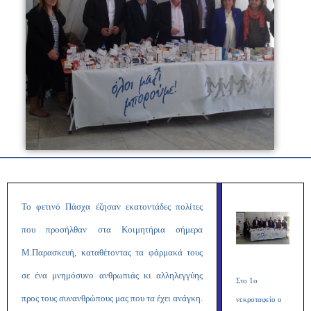
Το φετινό Πάσχα έζησαν εκατοντάδες πολίτες
που προσήλθαν στα Κοιμητήρια σήμερα
Μ.Παρασκευή, καταθέτοντας τα φάρμακά τους
σε ένα μνημόσυνο ανθρωπιάς κι αλληλεγγύης
Στο 1ο
προς τους συνανθρώπους μας που τα έχει ανάγκη.
νεκροταφείο ο