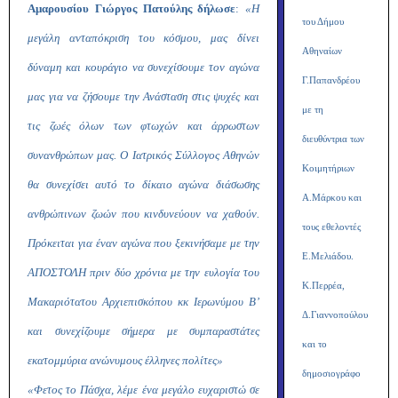
Αμαρουσίου Γιώργος Πατούλης δήλωσε
:
«Η
του Δήμου
μεγάλη ανταπόκριση του κόσμου, μας δίνει
Αθηναίων
δύναμη και κουράγιο να συνεχίσουμε τον αγώνα
Γ.Παπανδρέου
μας για να ζήσουμε την Ανάσταση στις ψυχές και
με τη
τις ζωές όλων των φτωχών και άρρωστων
διευθύντρια των
συνανθρώπων μας.
Ο Ιατρικός Σύλλογος Αθηνών
Κοιμητήριων
θα συνεχίσει αυτό το δίκαιο αγώνα διάσωσης
Α.Μάρκου και
ανθρώπινων ζωών που κινδυνεύουν να χαθούν.
τους εθελοντές
Πρόκειται για έναν αγώνα που ξεκινήσαμε με την
Ε.Μελιάδου.
ΑΠΟΣΤΟΛΗ πριν δύο χρόνια με την ευλογία του
Κ.Περρέα,
Μακαριότατου Αρχιεπισκόπου κκ Ιερωνύμου Β’
Δ.Γιαννοπούλου
και συνεχίζουμε σήμερα με συμπαραστάτες
και το
εκατομμύρια ανώνυμους έλληνες πολίτες»
δημοσιογράφο
«Φετος το Πάσχα, λέμε ένα μεγάλο ευχαριστώ σε