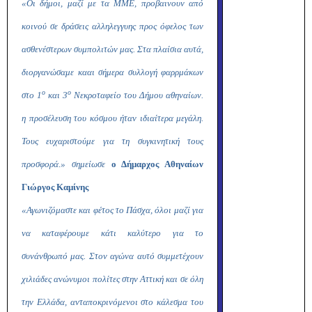
«Οι δήμοι, μαζί με τα ΜΜΕ, προβαινουν από
κοινού σε δράσεις αλληλεγγυης προς όφελος των
ασθενέστερων συμπολιτών μας. Στα πλαίσια αυτά,
διοργανώσαμε κααι σήμερα συλλογή φαρρμάκων
ο
ο
στο 1
και 3
Νεκροταφείο του Δήμου αθηναίων.
η προσέλευση του κόσμου ήταν ιδιαίτερα μεγάλη.
Τους ευχαριστούμε για τη συγκινητική τους
προσφορά.» σημείωσε
ο Δήμαρχος Αθηναίων
Γιώργος Καμίνης
«Αγωνιζόμαστε και φέτος το Πάσχα, όλοι μαζί για
να καταφέρουμε κάτι καλύτερο για το
συνάνθρωπό μας. Στον αγώνα αυτό συμμετέχουν
χιλιάδες ανώνυμοι πολίτες στην Αττική και σε όλη
την Ελλάδα, ανταποκρινόμενοι στο κάλεσμα του