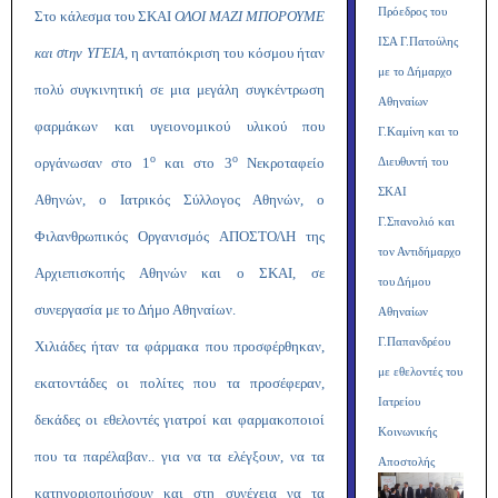
Πρόεδρος του
Στο κάλεσμα του ΣΚΑΙ
ΟΛΟΙ ΜΑΖΙ ΜΠΟΡΟΥΜΕ
ΙΣΑ Γ.Πατούλης
και στην ΥΓΕΙΑ
, η ανταπόκριση του κόσμου ήταν
με το Δήμαρχο
πολύ συγκινητική σε μια μεγάλη συγκέντρωση
Αθηναίων
φαρμάκων και υγειονομικού υλικού που
Γ.Καμίνη και το
ο
ο
οργάνωσαν στο 1
και στο 3
Νεκροταφείο
Διευθυντή του
ΣΚΑΙ
Αθηνών, ο Ιατρικός Σύλλογος Αθηνών, ο
Γ.Σπανολιό και
Φιλανθρωπικός Οργανισμός ΑΠΟΣΤΟΛΗ της
τον Αντιδήμαρχο
Αρχιεπισκοπής Αθηνών και ο ΣΚΑΙ, σε
του Δήμου
συνεργασία με το Δήμο Αθηναίων.
Αθηναίων
Γ.Παπανδρέου
Χιλιάδες ήταν τα φάρμακα που προσφέρθηκαν,
με εθελοντές του
εκατοντάδες οι πολίτες που τα προσέφεραν,
Ιατρείου
δεκάδες οι εθελοντές γιατροί και φαρμακοποιοί
Κοινωνικής
που τα παρέλαβαν.. για να τα ελέγξουν, να τα
Αποστολής
κατηγοριοποιήσουν και στη συνέχεια να τα