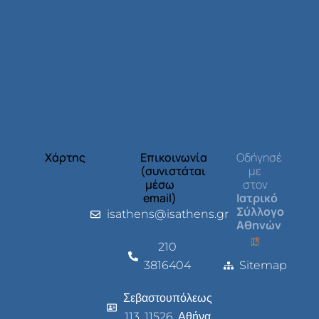
Χάρτης
Επικοινωνία
Οδήγησέ
(συνιστάται
με
μέσω
στον
email)
Ιατρικό
Σύλλογο
isathens@isathens.gr
Αθηνών
210
3816404
Sitemap
Σεβαστουπόλεως
113, 11526, Αθήνα