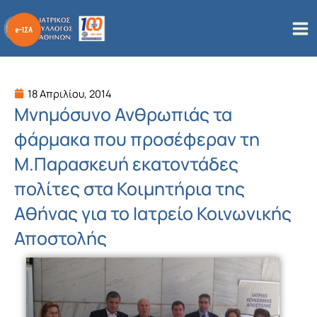
Μετάβαση
στο
περιεχόμενο
18 Απριλίου, 2014
Μνημόσυνο Ανθρωπιάς τα
φάρμακα που προσέφεραν τη
Μ.Παρασκευή εκατοντάδες
πολίτες στα Κοιμητήρια της
Αθήνας για το Ιατρείο Κοινωνικής
Αποστολής