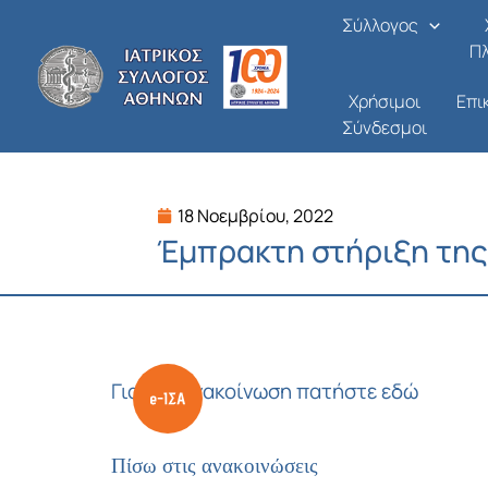
Μετάβαση
Σύλλογος
στο
Π
περιεχόμενο
Χρήσιμοι
Επι
Σύνδεσμοι
18 Νοεμβρίου, 2022
Έμπρακτη στήριξη της 
Για την ανακοίνωση
πατήστε εδώ
Πίσω στις ανακοινώσεις