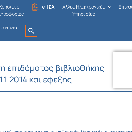
Χρήσιμες
e-ΙΣΑ
Άλλες Ηλεκτρονικές
Επικα
ληροφορίες
Υπηρεσίες
κοινωνία
ση επιδόματος βιβλιοθήκης
.1.2014 και εφεξής
επισυνάπτουμε το σχετικό έγγραφο του Υπουργείου Οικονομικών για την ενημέρωση