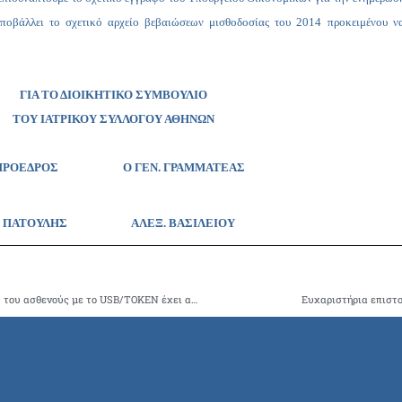
ποβάλλει το σχετικό αρχείο βεβαιώσεων μισθοδοσίας του 2014 προκειμένου να
ΓΙΑ ΤΟ ΔΙΟΙΚΗΤΙΚΟ ΣΥΜΒΟΥΛΙΟ
ΤΟΥ ΙΑΤΡΙΚΟΥ ΣΥΛΛΟΓΟΥ ΑΘΗΝΩΝ
 ΠΡΟΕΔΡΟΣ Ο ΓΕΝ. ΓΡΑΜΜΑΤΕΑΣ
Γ. ΠΑΤΟΥΛΗΣ
ΑΛΕΞ. ΒΑΣΙΛΕΙΟΥ
Η εφαρμογή του νέου συστήματος πληροφόρησης ιστορικού του ασθενούς με το USB/TOKEN έχει αδυναμίες υλοποίησης
Ευχαριστήρια επιστο