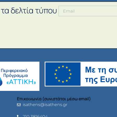
 τα δελτία τύπου
Επικοινωνία (συνιστάται μέσω email)
isathens@isathens.gr
210 3816404