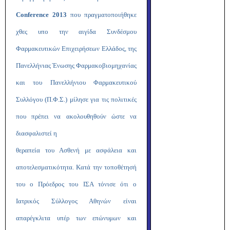
Conference
2013
που πραγματοποιήθηκε
χθες υπο την αιγίδα
Συνδέσμου
Φαρμακευτικών Επιχειρήσεων Ελλάδος, της
Πανελλήνιας Ένωσης Φαρμακοβιομηχανίας
και του Πανελλήνιου Φαρμακευτικού
Συλλόγου (Π.Φ.Σ.) μίλησε για τις πολιτικές
που πρέπει να ακολουθηθούν ώστε να
διασφαλιστεί η
θεραπεία του Ασθενή με ασφάλεια και
αποτελεσματικότητα. Κατά την τοποθέτησή
του ο Πρόεδρος του ΙΣΑ τόνισε ότι ο
Ιατρικός Σύλλογος Αθηνών είναι
απαρέγκλιτα υπέρ
των επώνυμων και