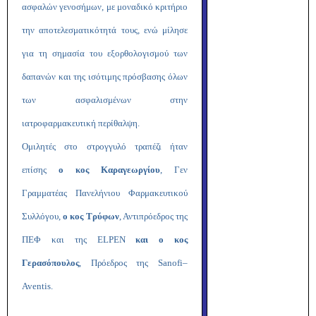
ασφαλών γενοσήμων, με μοναδικό κριτήριο
την αποτελεσματικότητά τους, ενώ μίλησε
για τη σημασία
τ
ου εξορθολογισμού των
δαπανών
και τ
ης ισότιμης πρόσβασης όλων
των ασφαλισμένων στην
ιατροφαρμακευτική περίθαλψη
.
Ομιλητές στο στρογγυλό τραπέζι ήταν
επίσης
ο κος Καραγεωργίου
, Γεν
Γραμματέας Πανελήνιου Φαρμακευτικού
Συλλόγου,
ο κος Τρύφων
, Αντιπρόεδρος της
ΠΕΦ και της
ELPEN
και ο κος
Γερασόπουλος
, Πρόεδρος της
Sanofi
–
Aventis
.