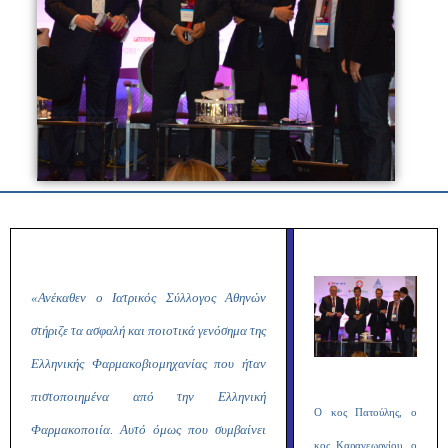
«Ανέκαθεν ο Ιατρικός Σύλλογος Αθηνών
στήριζε τα ασφαλή και ποιοτικά γενόσημα της
Ελληνικής Φαρμακοβιομηχανίας που ήταν
πιστοποιημένα από την Ελληνική
Ο κος Πατούλης, ο
Φαρμακοποιία. Αυτό όμως που συμβαίνει
κος Καραγεωργίου, ο