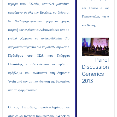
σήμερα στην Ελλάδα, αποτελεί μοναδικό
κος Τρύφων ο κος
φαινόμενο σε όλη την Ευρώπη: να δίδονται
Γερασόπουλος, και ο
τα συνταγογραφούμενα φάρμακα χωρίς
κος Νεγκής
ιατρική συνταγή και το ενδεικνυόμενο από το
γιατρό φάρμακο να αντικαθίσταται στο
φαρμακείο τώρα πια δια νόμου!!!»
δήλωσε
ο
Πρόεδρος του ΙΣΑ κος Γιώργος
Panel
Πατούλης
, καταδεικνύοντας το τεράστιο
Discussion
Generics
πρόβλημα που ανακύπτει στη Δημόσια
2013
Υγεία από την αντικατάσταση της θεραπείας
από το φαρμακοποιό.
Ο κος Πατούλης, προσκεκλημένος σε
στρογγυλή τράπεζα του Συνεδρίου
Generics