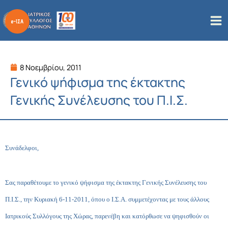
Μετάβαση
στο
περιεχόμενο
8 Νοεμβρίου, 2011
Γενικό ψήφισμα της έκτακτης
Γενικής Συνέλευσης του Π.Ι.Σ.
Συνάδελφοι,
Σας παραθέτουμε το γενικό ψήφισμα της έκτακτης Γενικής Συνέλευσης του
Π.Ι.Σ., την Κυριακή 6-11-2011, όπου ο Ι.Σ.Α. συμμετέχοντας με τους άλλους
Ιατρικούς Συλλόγους της Χώρας, παρενέβη και κατόρθωσε να ψηφισθούν οι