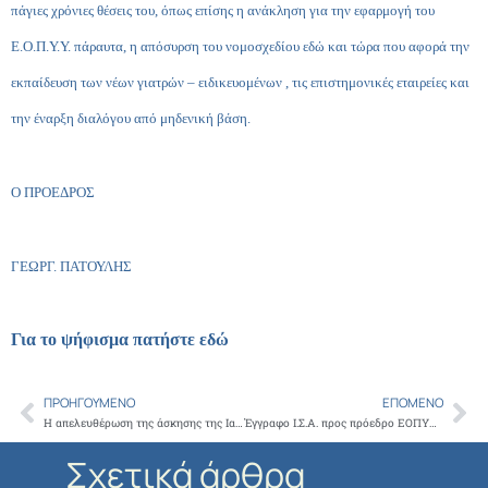
πάγιες χρόνιες θέσεις του, όπως επίσης η ανάκληση για την εφαρμογή του
Ε.Ο.Π.Υ.Υ. πάραυτα, η απόσυρση του νομοσχεδίου εδώ και τώρα που αφορά την
εκπαίδευση των νέων γιατρών – ειδικευομένων , τις επιστημονικές εταιρείες και
την έναρξη διαλόγου από μηδενική βάση.
O ΠΡΟΕΔΡΟΣ
ΓΕΩΡΓ. ΠΑΤΟΥΛΗΣ
Για το ψήφισμα πατήστε εδώ
ΠΡΟΗΓΟΎΜΕΝΟ
ΕΠΌΜΕΝΟ
Prev
Ne
Η απελευθέρωση της άσκησης της Ιατρικής με τις ευλογίες του αφερέγγυου κ. Λοβέρδου. Εγκύκλιος Αρ.Πρ. Υ3β/Γ.Π.οικ. 120760/4-11-2011
Έγγραφο Ι.Σ.Α. προς πρόεδρο ΕΟΠΥΥ: Εδώ και Τώρα αναστείλετε την λειτουργία του ΕΟΠΥΥ
Σχετικά άρθρα