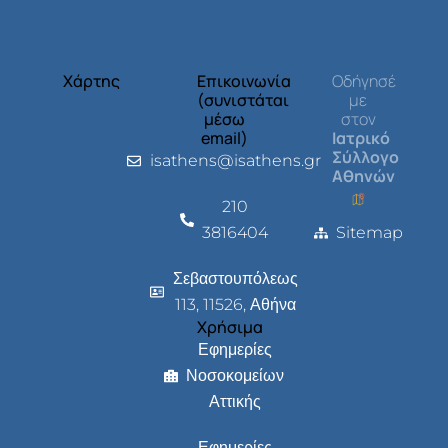
Χάρτης
Επικοινωνία
Οδήγησέ
(συνιστάται
με
μέσω
στον
email)
Ιατρικό
Σύλλογο
isathens@isathens.gr
Αθηνών
210
3816404
Sitemap
Σεβαστουπόλεως
113, 11526, Αθήνα
Χρήσιμα
Εφημερίες
Νοσοκομείων
Αττικής
Εφημερίες