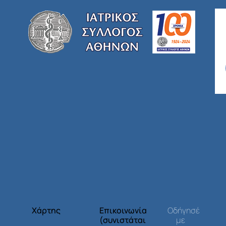
Χάρτης
Επικοινωνία
Οδήγησέ
(συνιστάται
με