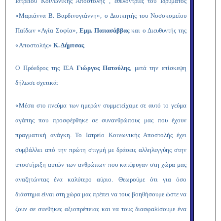
Ιατρείου Κοινωνικής Αποστολής , εθελόντριες του Ιδρύματος
«Μαριάννα Β. Βαρδινογιάννη», ο Διοικητής του Νοσοκομείου
Παίδων «Αγία Σοφία»,
Εμμ. Παπασάββας
και ο Διευθυντής της
«Αποστολής»
Κ. Δήμτσας
.
Ο Πρόεδρος της ΙΣΑ
Γιώργος Πατούλης
, μετά την επίσκεψη
δήλωσε σχετικά:
«Μέσα στο πνεύμα των ημερών συμμετείχαμε σε αυτό το γεύμα
αγάπης που προσφέρθηκε σε συνανθρώπους μας που έχουν
πραγματική ανάγκη. Το Ιατρείο Κοινωνικής Αποστολής έχει
συμβάλλει από την πρώτη στιγμή με δράσεις αλληλεγγύης στην
υποστήριξη αυτών των ανθρώπων που κατέφυγαν στη χώρα μας
αναζητώντας ένα καλύτερο αύριο. Θεωρούμε ότι για όσο
διάστημα είναι στη χώρα μας πρέπει να τους βοηθήσουμε ώστε να
ζουν σε συνθήκες αξιοπρέπειας και να τους διασφαλίσουμε ένα