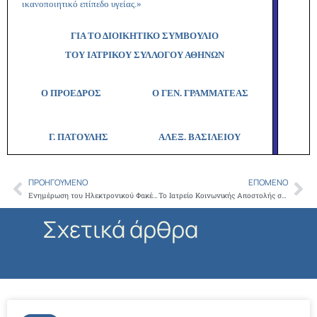
ικανοποιητικό επίπεδο υγείας.»
ΓΙΑ ΤΟ ΔΙΟΙΚΗΤΙΚΟ ΣΥΜΒΟΥΛΙΟ
ΤΟΥ ΙΑΤΡΙΚΟΥ ΣΥΛΛΟΓΟΥ ΑΘΗΝΩΝ
Ο ΠΡΟΕΔΡΟΣ Ο ΓΕΝ. ΓΡΑΜΜΑΤΕΑΣ
Γ. ΠΑΤΟΥΛΗΣ
ΑΛΕΞ. ΒΑΣΙΛΕΙΟΥ
ΠΡΟΗΓΟΎΜΕΝΟ
ΕΠΌΜΕΝΟ
Prev
Ne
Ενημέρωση του Ηλεκτρονικού Φακέλου Ασφαλισμένου
Το Ιατρείο Κοινωνικής Αποστολής συμμετείχε σε γεύμα αγάπης, για τους πρόσφυγες και τους μετανάστες που φιλοξενούνται στο Ελληνικό
Σχετικά άρθρα