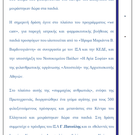
μοιράστηκαν δώρα στα παιδιά.
Η σημερινή δράση έγινε στο πλαίσιο του προγράμματος «we
care», για παροχή ιατρικής και φαρμακευτικής βοήθειας σε
παιδιά προσφύγων που υλοποιείται από το «Ίδρυμα Μαριάννα Β.
Βαρδινογιάννη» σε συνεργασία με τον ΙΣΑ και την ΚΕΔΕ, και
την υποστήριξη του Νοσοκομείου Παίδων «Η Αγία Σοφία» και
της φιλανθρωπικής οργάνωσης «Αποστολή» της Αρχιεπισκοπής
Αθηνών.
Στο πλαίσιο αυτής της «συμμαχίας ανθρωπιάς», ενόψει της
Πρωτοχρονιάς, διοργανώθηκε ένα γεύμα αγάπης για τους 500
φιλοξενούμενους πρόσφυγες και μετανάστες στο Κέντρο του
Ελληνικού και μοιράστηκαν δώρα στα παιδιά. Στη δράση
συμμετείχε ο πρόεδρος του ΙΣΑ
Γ .Πατούλης
και οι εθελοντές του