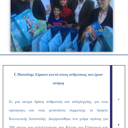
Γ. Πατούλης:
Είμαστε κοντά στους ανθρώπους που έχουν
ανάγκη
Σε μια ακόμα δράση ανθρωπιάς και αλληλεγγύης, για τους
πρόσφυγες και τους μετανάστες συμμετείχε το Ιατρείο
Κοινωνικής Αποστολής .Διοργανώθηκε ένα γεύμα αγάπης για
500 άτομα που φιλοξενούνται στο Κέντρο του Ελληνικού και