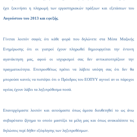
έχει ξεκινήσει η πληρωμή των εργαστηριακών πράξεων και εξετάσεων του
Αυγούστου του 2013 και εφεξής
.
Γίνεται λοιπόν σαφές ότι κάθε φορά που δηλώνετε στα Μέσα Μαζικής
Ενημέρωσης ότι οι γιατροί έχουν πληρωθεί δημιουργείται την έντονη
αγανάκτηση μας, αφού οι ισχυρισμοί σας δεν αντικατοπτρίζουν την
πραγματικότητα. Επιπροσθέτως πρέπει να λάβετε υπόψη σας ότι δεν θα
μπορούσε κανείς να πιστέψει ότι ο Πρόεδρος του ΕΟΠΥΥ αγνοεί αν οι πάροχοι
υγείας έχουν λάβει τα ληξιπρόθεσμα ποσά.
Επανερχόμαστε λοιπόν και αιτούμαστε όπως άμεσα διευθετηθεί το ως άνω
σοβαρότατο ζήτημα το οποίο μαστίζει τα μέλη μας και όπως ανακαλέσετε τις
δηλώσεις περί δήθεν εξόφλησης των ληξιπροθέσμων.