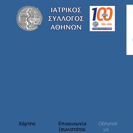
Χάρτης
Επικοινωνία
Οδήγησέ
(συνιστάται
με