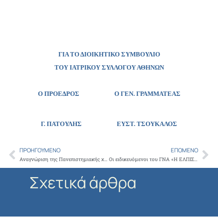
ΓΙΑ ΤΟ ΔΙΟΙΚΗΤΙΚΟ ΣΥΜΒΟΥΛΙΟ
ΤΟΥ ΙΑΤΡΙΚΟΥ ΣΥΛΛΟΓΟΥ ΑΘΗΝΩΝ
Ο ΠΡΟΕΔΡΟΣ Ο ΓΕΝ. ΓΡΑΜΜΑΤΕΑΣ
Γ. ΠΑΤΟΥΛΗΣ
ΕΥΣΤ. ΤΣΟΥΚΑΛΟΣ
ΠΡΟΗΓΟΎΜΕΝΟ
ΕΠΌΜΕΝΟ
Prev
Ne
Αναγνώριση της Πανεπιστημιακής χειρουργικής κλινικής του ΠΓΝ Ιωαννίνων ως κατάλληλη για άσκηση των ιατρών στην ειδικότητα της αγγειοχειρουργικής
Οι ειδικευόμενοι του ΓΝA «Η ΕΛΠΙΣ» συνεχίζουν την επίσχεση εργασίας
Σχετικά άρθρα