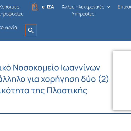
Χρήσιμες
e-ΙΣΑ
Άλλες Ηλεκτρονικές
Επικα
ληροφορίες
Υπηρεσίες
κοινωνία
ικό Νοσοκομείο Ιωαννίνων
λληλο για χορήγηση δύο (2)
ικότητα της Πλαστικής