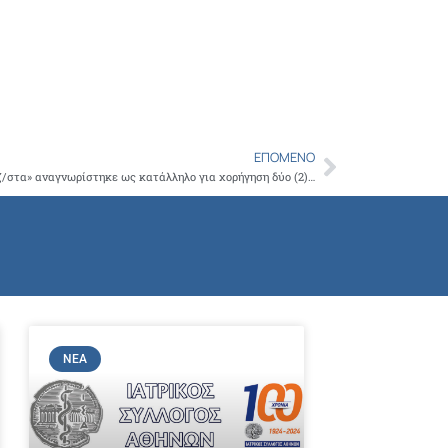
Copy
Link
ΕΠΌΜΕΝΟ
Next
Το Γενικό Νοσοκομείο Ιωαννίνων «Γ. Χατζ/στα» αναγνωρίστηκε ως κατάλληλο για χορήγηση δύο (2) ετών άσκησης στην ειδικότητα της Ρευματολογίας
ΝΈΑ