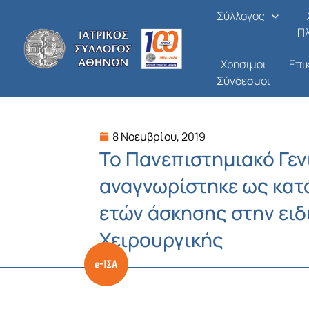
Μετάβαση
Σύλλογος
στο
Π
περιεχόμενο
Χρήσιμοι
Επι
Σύνδεσμοι
8 Νοεμβρίου, 2019
Το Πανεπιστημιακό Γεν
αναγνωρίστηκε ως κατά
ετών άσκησης στην ειδ
Χειρουργικής