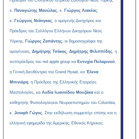
Πρόεδροι του Ελληνικού Ιατρικού Συλλόγου Νέας Υόρκης
κ.
Παναγιώτης Μανώλας
, κ.
Γιώργος Λιακέας
,
κ.
Γεώργιος Ντάνγκας
, ο ομογενής Δικηγόρος και
Πρόεδρος του Συλλόγου Ελλήνων Δικηγόρων Νέας
Υόρκης,
Γιώργος Ζαπάντης
, οι δημοσιογράφοι της
ομογένειας,
Δημήτρης Τσάκας
,
Δημήτρης Φιλιππίδης
, η
αντιπρόεδρος του red apple group κα
Ευτυχία Πυλαρινού
,
η Γενική Διευθύντρια του Grand Hyaat, κα
Έλενα
Μπινιάρη
, η Πρόεδρος της Ελληνικής Εταιρείας
Μαστολογίας, κα
Λυδία Ιωαννίδου Μουζάκα
και ο
καθηγητής Φυσιολογίαςκαι Νευροεπιστημών του Columbia,
κ.
Joseph Γώγος
. Στην εκδήλωση συμμετείχε επίσης και η
ελληνική εφημερίδα της Αμερικής, Εθνικός Κήρυκας.