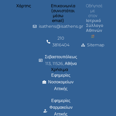
Χάρτης
Επικοινωνία
Οδήγησέ
(συνιστάται
με
μέσω
στον
email)
Ιατρικό
Σύλλογο
isathens@isathens.gr
Αθηνών
210
3816404
Sitemap
Σεβαστουπόλεως
113, 11526, Αθήνα
Χρήσιμα
Εφημερίες
Νοσοκομείων
Αττικής
Εφημερίες
Φαρμακείων
Αττικής