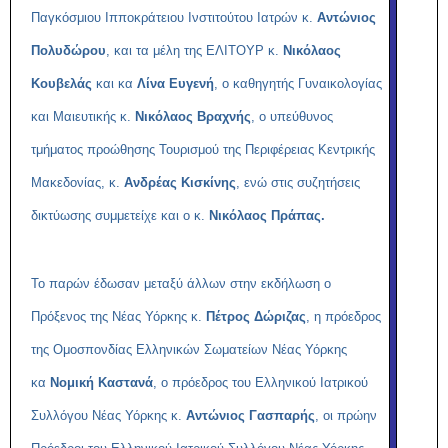
Παγκόσμιου Ιπποκράτειου Ινστιτούτου Ιατρών κ.
Αντώνιος
Πολυδώρου
, και τα μέλη της ΕΛΙΤΟΥΡ κ.
Νικόλαος
Κουβελάς
και κα
Λίνα Ευγενή
, ο καθηγητής Γυναικολογίας
και Μαιευτικής κ.
Νικόλαος Βραχνής
, ο υπεύθυνος
τμήματος προώθησης Τουρισμού της Περιφέρειας Κεντρικής
Μακεδονίας, κ.
Ανδρέας Κισκίνης
, ενώ στις συζητήσεις
δικτύωσης συμμετείχε και ο κ.
Νικόλαος Πράπας.
Το παρών έδωσαν μεταξύ άλλων στην εκδήλωση ο
Πρόξενος της Νέας Υόρκης κ.
Πέτρος Δώριζας
, η πρόεδρος
της Ομοσπονδίας Ελληνικών Σωματείων Νέας Υόρκης
κα
Νομική Καστανά
, ο πρόεδρος του Ελληνικού Ιατρικού
Συλλόγου Νέας Υόρκης κ.
Αντώνιος Γασπαρής
, οι πρώην