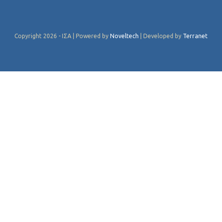
Copyright 2026 - ΙΣΑ | Powered by
Noveltech
| Developed by
Terranet