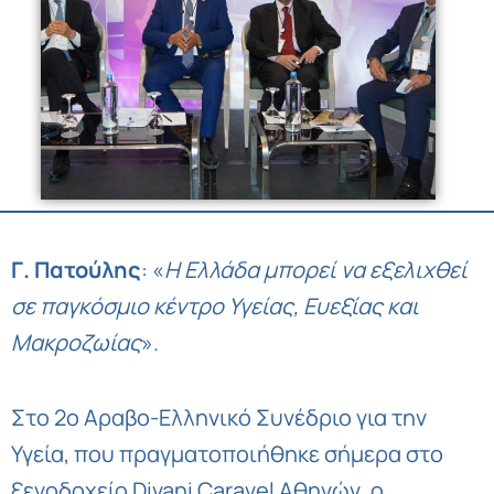
Γ. Πατούλης
: «
Η Ελλάδα μπορεί να εξελιχθεί
σε παγκόσμιο κέντρο Υγείας, Ευεξίας και
Μακροζωίας
».
Στο 2ο Αραβο-Ελληνικό Συνέδριο για την
Υγεία, που πραγματοποιήθηκε σήμερα στο
ξενοδοχείο Divani Caravel Αθηνών, ο