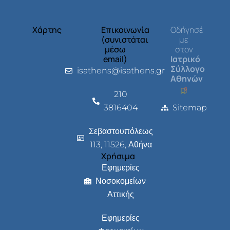
Χάρτης
Επικοινωνία
Οδήγησέ
(συνιστάται
με
μέσω
στον
email)
Ιατρικό
Σύλλογο
isathens@isathens.gr
Αθηνών
210
3816404
Sitemap
Σεβαστουπόλεως
113, 11526, Αθήνα
Χρήσιμα
Εφημερίες
Νοσοκομείων
Αττικής
Εφημερίες