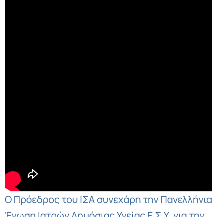
Ο Πρόεδρος του ΙΣΑ συνεχάρη την Πανελλήνια
Ένωση Ιατρών Δημόσιας Υγείας Ε.Σ.Υ. για την