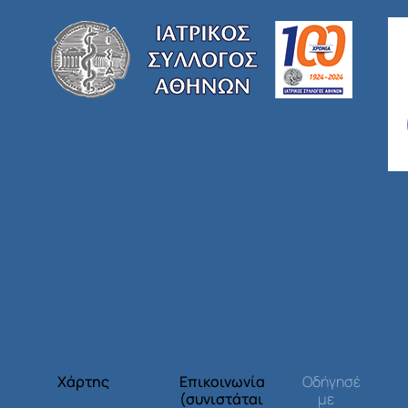
Χάρτης
Επικοινωνία
Οδήγησέ
(συνιστάται
με