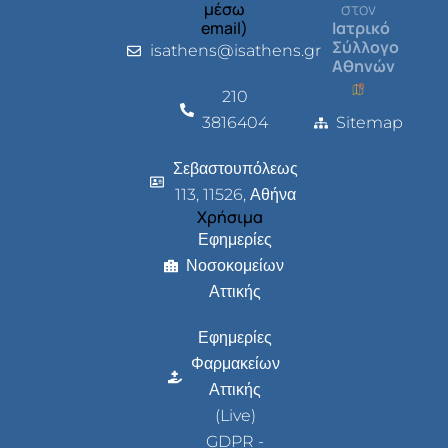
μέσω
στον
email)
Ιατρικό
Σύλλογο
isathens@isathens.gr
Αθηνών
210
3816404
Sitemap
Σεβαστουπόλεως
113, 11526, Αθήνα
Χρήσιμα
Εφημερίες
Νοσοκομείων
Αττικής
Εφημερίες
Φαρμακείων
Αττικής
(Live)
GDPR -