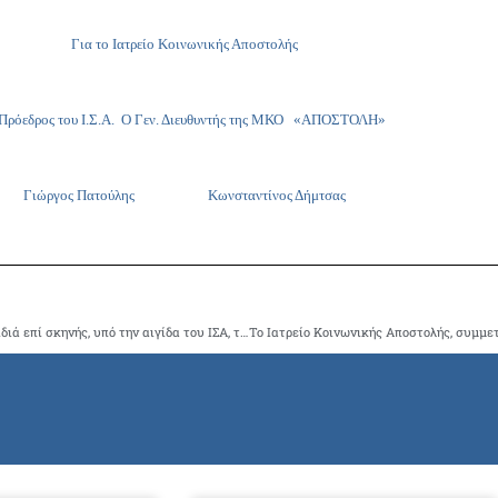
Για το Ιατρείο Κοινωνικής Αποστολής
Πρόεδρος του Ι.Σ.Α. Ο Γεν. Διευθυντής της ΜΚΟ «ΑΠΟΣΤΟΛΗ»
Γιώργος Πατούλης Κωνσταντίνος Δήμτσας
Μεγάλη συναυλία αγάπης με τον Γ. Χατζηνάσιο και 300 παιδιά επί σκηνής, υπό την αιγίδα του ΙΣΑ, την Πέμπτη 15 Ιουνίου 2017, ώρα 19:30, Στοά Καλατράβα ΟΑΚΑ