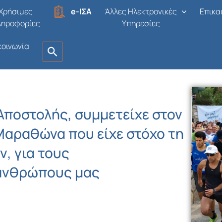
Χρήσιμες
e-ΙΣΑ
Άλλες Ηλεκτρονικές
Επικα
ληροφορίες
Υπηρεσίες
κοινωνία
 Αποστολής, συμμετείχε στον
Μαραθώνα που είχε στόχο τη
, για τους
ανθρώπους μας