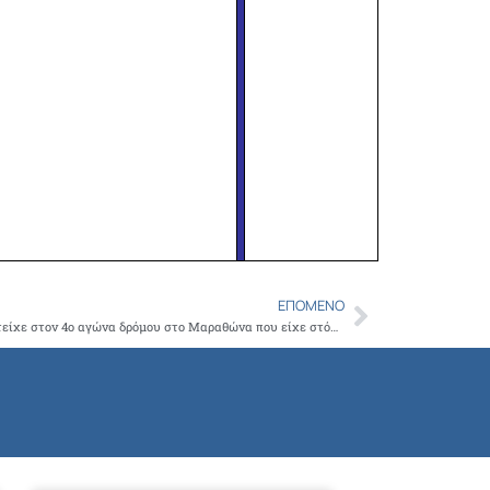
ΕΠΌΜΕΝΟ
Next
Το Ιατρείο Κοινωνικής Αποστολής, συμμετείχε στον 4ο αγώνα δρόμου στο Μαραθώνα που είχε στόχο τη συγκέντρωση τροφίμων, για τους αναξιοπαθούντες συνανθρώπους μας