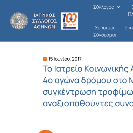
Μετάβαση
Σύλλογος
στο
Π
περιεχόμενο
Χρήσιμοι
Επι
Σύνδεσμοι
15 Ιουνίου, 2017
Το Ιατρείο Κοινωνικής
4ο αγώνα δρόμου στο 
συγκέντρωση τροφίμων
αναξιοπαθούντες συν