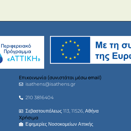
Επικοινωνία (συνιστάται μέσω email)
isathens@isathens.gr
210 3816404
Σεβαστουπόλεως 113, 11526, Αθήνα
Χρήσιμα
Εφημερίες Νοσοκομείων Αττικής