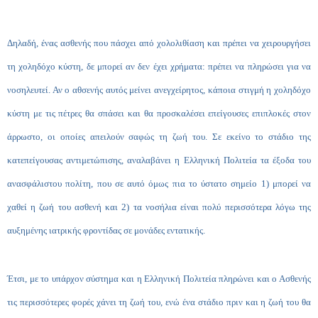
Δηλαδή, ένας ασθενής που πάσχει από χολολιθίαση και πρέπει να χειρουργήσει
τη χοληδόχο κύστη, δε μπορεί αν δεν έχει χρήματα: πρέπει να πληρώσει για να
νοσηλευτεί. Αν ο αθσενής αυτός μείνει ανεγχείρητος, κάποια στιγμή η χοληδόχο
κύστη με τις πέτρες θα σπάσει και θα προσκαλέσει επείγουσες επιπλοκές στον
άρρωστο, οι οποίες απειλούν σαφώς τη ζωή του. Σε εκείνο το στάδιο της
κατεπείγουσας αντιμετώπισης, αναλαβάνει η Ελληνική Πολιτεία τα έξοδα του
ανασφάλιστου πολίτη, που σε αυτό όμως πια το ύστατο σημείο 1) μπορεί να
χαθεί η ζωή του ασθενή και 2) τα νοσήλια είναι πολύ περισσότερα λόγω της
αυξημένης ιατρικής φροντίδας σε μονάδες εντατικής.
Έτσι, με το υπάρχον σύστημα και η Ελληνική Πολιτεία πληρώνει και ο Ασθενής
τις περισσότερες φορές χάνει τη ζωή του, ενώ ένα στάδιο πριν και η ζωή του θα