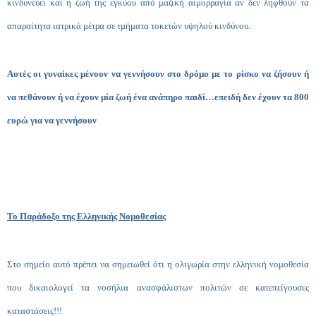
κινδυνεύει και η ζωή της εγκύου από μαζική αιμορραγία αν δεν ληφθούν τα
απαραίτητα ιατρικά μέτρα σε τμήματα τοκετών υψηλού κινδύνου.
Αυτές οι γυναίκες μένουν να γεννήσουν στο δρόμο με το ρίσκο να ζήσουν ή
να πεθάνουν ή να έχουν μία ζωή ένα ανάπηρο παιδί…επειδή δεν έχουν τα 800
ευρώ για να γεννήσουν
Το Παράδοξο της Ελληνικής Νομοθεσίας
Στο σημείο αυτό πρέπει να σημειωθεί ότι η ολιγωρία στην ελληνική νομοθεσία
που δικαιολογεί τα νοσήλια ανασφάλιστων πολιτών σε κατεπείγουσες
καταστάσεις!!!