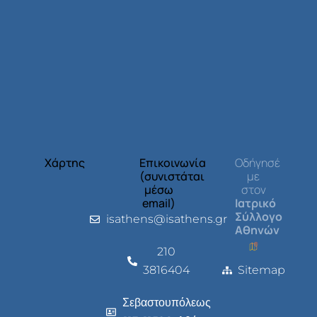
Χάρτης
Επικοινωνία
Οδήγησέ
(συνιστάται
με
μέσω
στον
email)
Ιατρικό
Σύλλογο
isathens@isathens.gr
Αθηνών
210
3816404
Sitemap
Σεβαστουπόλεως