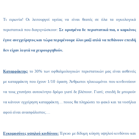
Τι ειρωνία! Οι λειτουργοί υγείας να είναι θεατές σε όλα τα ογκολογικά
περιστατικά που διαγιγνώσκουν:
Σε ορισμένα δε περιστατικά πια, ο καρκίνος
έγινε ανεγχείρητος και τώρα περιμένουμε όλοι μαζί απλά να πεθάνουν επειδή
δεν είχαν λεφτά να χειρουργηθούν.
Καταρράκτης:
το 30% των οφθαλμολογικών περιστατικών μας είναι ασθενείς
με καταρράκτη που έχουν 1/10 όραση. Άνθρωποι ηλικιωμένοι που κινδινεύουν
να τους χτυπήσει αυτοκίνητο δρόμο γιατί δε βλέπουν. Γιατί; επειδή δε μπορούν
να κάνουν εγχείρηση καταρράκτη… ποιος θα πληρώσει το φακό και τα νοσήλια
αφού είναι ανασφάλιστοι;…
Εγκυμοσύνες υψηλού κινδύνου:
Έγκυο με δίδυμη κύηση υψηλού κινδύνου και