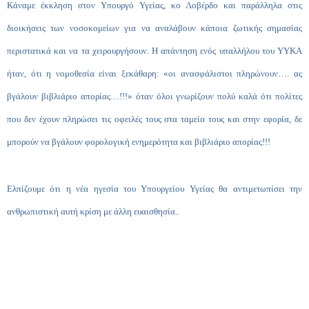
Κάναμε έκκληση στον Υπουργό Υγείας, κο Λοβέρδο και παράλληλα στις
διοικήσεις των νοσοκομείων για να αναλάβουν κάποια ζωτικής σημασίας
περιστατικά και να τα χειρουργήσουν. Η απάντηση ενός υπαλλήλου του ΥΥΚΑ
ήταν, ότι η νομοθεσία είναι ξεκάθαρη: «οι ανασφάλιστοι πληρώνουν…. ας
βγάλουν βιβλιάριο απορίας…!!!» όταν όλοι γνωρίζουν πολύ καλά ότι πολίτες
που δεν έχουν πληρώσει τις οφειλές τους στα ταμεία τους και στην εφορία, δε
μπορούν να βγάλουν φορολογική ενημερότητα και βιβλιάριο απορίας!!!
Ελπίζουμε ότι η νέα ηγεσία του Υπουργείου Υγείας θα αντιμετωπίσει την
ανθρωπιστική αυτή κρίση με άλλη ευαισθησία..