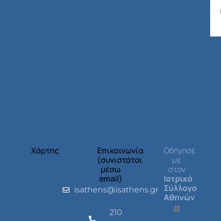
Χάρτης
Επικοινωνία
Οδήγησέ
(συνιστάται
με
μέσω
στον
email)
Ιατρικό
Σύλλογο
isathens@isathens.gr
Αθηνών
210