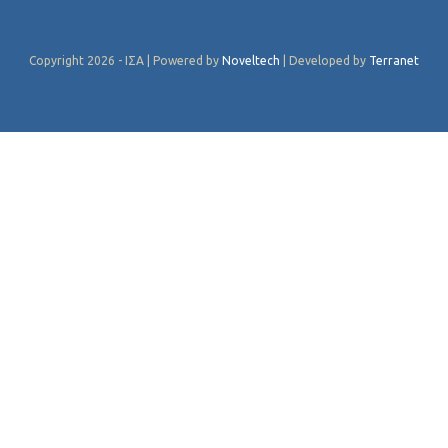
Copyright 2026 - ΙΣΑ | Powered by
Noveltech
| Developed by
Terranet