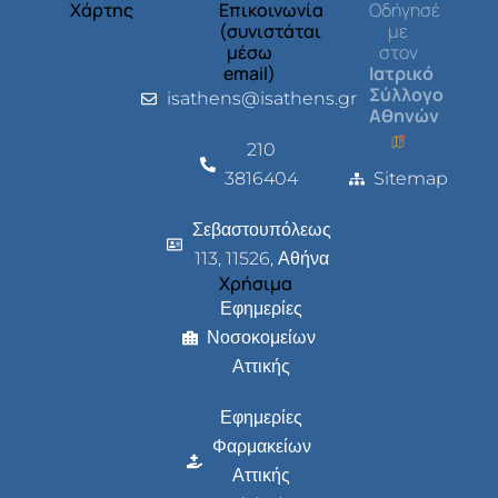
Χάρτης
Επικοινωνία
Οδήγησέ
(συνιστάται
με
μέσω
στον
email)
Ιατρικό
Σύλλογο
isathens@isathens.gr
Αθηνών
210
3816404
Sitemap
Σεβαστουπόλεως
113, 11526, Αθήνα
Χρήσιμα
Εφημερίες
Νοσοκομείων
Αττικής
Εφημερίες
Φαρμακείων
Αττικής