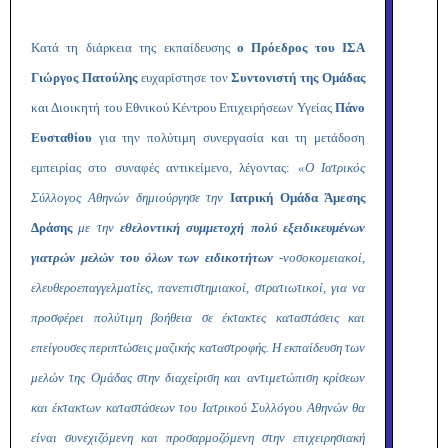
Κατά τη διάρκεια της εκπαίδευσης
ο Πρόεδρος του ΙΣΑ
Γιώργος Πατούλης
ευχαρίστησε τον
Συντονιστή της Ομάδας
και Διοικητή του Εθνικού Κέντρου Επιχειρήσεων Υγείας
Πάνο
Ευσταθίου
για την πολύτιμη συνεργασία και τη μετάδοση
εμπειρίας στο συναφές αντικείμενο, λέγοντας:
«Ο Ιατρικός
Σύλλογος Αθηνών δημιούργησε την
Ιατρική Ομάδα Άμεσης
Δράσης
με την
εθελοντική συμμετοχή πολύ εξειδικευμένων
γιατρών μελών του όλων των ειδικοτήτων
-νοσοκομειακοί,
ελευθεροεπαγγελματίες, πανεπιστημιακοί, στρατιωτικοί, για να
προσφέρει πολύτιμη βοήθεια σε έκτακτες καταστάσεις και
επείγουσες περιπτώσεις μαζικής καταστροφής. Η εκπαίδευση των
μελών της Ομάδας στην διαχείριση και αντιμετώπιση κρίσεων
και έκτακτων καταστάσεων του Ιατρικού Συλλόγου Αθηνών θα
είναι συνεχιζόμενη και προσαρμοζόμενη στην επιχειρησιακή