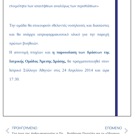
ετοιμότητα των απαιτήσεων αναλόγως των περιστάσεων»
Την ομάδα θα επικουρούν εθελοντές νοσηλευτές και διασώστες
και θα υπάρχει ιατροφαρμακευτικό υλικό για την παροχή
πρώτων βοηθειών.
Η απονομή πτυχίων και
η παρουσίαση των δράσεων της
Ιατρικής Ομάδας Άμεσης Δράσης,
θα πραγματοποιηθεί στον
Ιατρικό Σύλλογο Αθηνών στις 24 Απριλίου 2014 και ώρα
17:30.
ΠΡΟΗΓΟΎΜΕΝΟ
ΕΠΌΜΕΝΟ
Prev
Ne
Στα όρια της Ανθρωποκτονίας η Πρωτοβάθμια Περίθαλψη: Γιατροί και Φαρμακοποιοί στο Κοινό Πανυγειονομικό Μέτωπο
Βράβευση Πατούλη για το «Οδοιπορικό Αγάπης προς το Φτωχό και Άρρωστο Συνάνθρωπο»