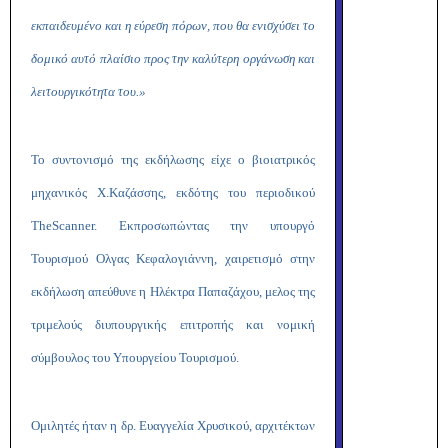
εκπαιδευμένο και
η
εύρεση πόρων, που θα ενισχύσει το
δομικό αυτό πλαίσιο προς την καλύτερη οργάνωση και
λειτουργικότητα του.»
Το συντονισμό της εκδήλωσης είχε ο βιοιατρικός
μηχανικός Χ.Καζάσσης, εκδότης του περιοδικού
The
Scanner
. Εκπροσωπώντας την υπουργό
Τουρισμού Ολγας Κεφαλογιάννη, χαιρετισμό στην
εκδήλωση απεύθυνε η Ηλέκτρα Παπαζάχου, μελος της
τριμελούς διυπουργικής επιτροπής και νομική
σύμβουλος του Υπουργείου Τουρισμού.
Ομιλητές ήταν η
δρ. Ευαγγελία Χρυσικού, αρχιτέκτων