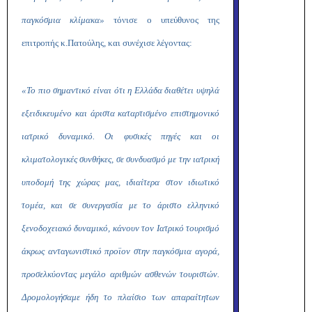
παγκόσμια κλίμακα»
τόνισε ο υπεύθυνος της
επιτροπής κ.Πατούλης, και συνέχισε λέγοντας:
«Το πιο σημαντικό είναι ότι η Ελλάδα διαθέτει υψηλά
εξειδικευμένο και άριστα καταρτισμένο επιστημονικό
ιατρικό δυναμικό. Οι φυσικές πηγές και οι
κλιματολογικές συνθήκες, σε συνδυασμό με την ιατρική
υποδομή της χώρας μας, ιδιαίτερα στον ιδιωτικό
τομέα, και σε συνεργασία με το άριστο ελληνικό
ξενοδοχειακό δυναμικό, κάνουν τον Ιατρικό τουρισμό
άκρως ανταγωνιστικό προϊον στην παγκόσμια αγορά,
προσελκύοντας μεγάλο αριθμών ασθενών τουριστών.
Δρομολογήσαμε ήδη το πλαίσιο των απαραίτητων