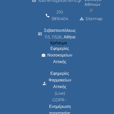
isathens@isathens.gr
Αθηνών
210
3816404
Sitemap
Σεβαστουπόλεως
113, 11526, Αθήνα
Χρήσιμα
Εφημερίες
Νοσοκομείων
Αττικής
Εφημερίες
Φαρμακείων
Αττικής
(Live)
GDPR -
Ενημέρωση
προστασίας