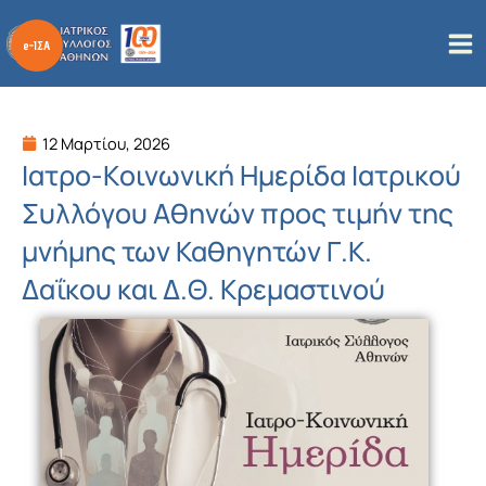
Μετάβαση
στο
περιεχόμενο
12 Μαρτίου, 2026
Ιατρο-Kοινωνική Ημερίδα Ιατρικού
Συλλόγου Αθηνών προς τιμήν της
μνήμης των Καθηγητών Γ.Κ.
Δαΐκου και Δ.Θ. Κρεμαστινού