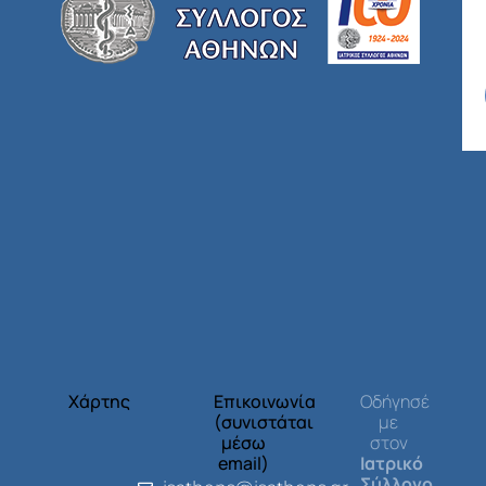
Χάρτης
Επικοινωνία
Οδήγησέ
(συνιστάται
με
μέσω
στον
email)
Ιατρικό
Σύλλογο