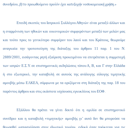
συνεδρίου, β) το προωθούμενο προϊόν έχει κατεξοχήν νοσοκομειακή χρήση.»
Επειδή σκοπός του Ιατρικού Συλλόγου Αθηνών είναι μεταξύ άλλων και
η εναρμόνιση των ηθικών και οικονομικών συμφερόντων μεταξύ των μελών μας
και τούτο προς το γενικότερο συμφέρον του λαού και του Κράτους, θεωρούμε
αναγκαία την τροποποίηση της διάταξης του άρθρου 11 παρ. 1 του Ν.
2889/2001, εισάγοντας ρητή εξαίρεση προκειμένου να επιτρέπεται η συμμετοχή
των ιατρών Ε.Σ.Υ. σε επιστημονικές εκδηλώσεις τύπου Α, Β, και Γ στην Ελλάδα
ή στο εξωτερικό, την καταβολή σε αυτούς της ανάλογης εύλογης τιμητικής
αμοιβής μέσω ΕΛΚΕΑ, σύμφωνα με τα οριζόμενα στη διάταξη της παρ. 18 του
παρόντος άρθρου και στις εκάστοτε ισχύουσες εγκυκλίους του ΕΟΦ.
Εξάλλου θα πρέπει να γίνει δεκτό ότι η ομιλία σε επιστημονικό
συνέδριο και η καταβολή «τιμητικής» αμοιβής γι’ αυτό δεν θα μπορούσε να
θεωρηθεί «απασχόληση στον ιδιωτικό τομέα», ειδικά όταν πρόκειται για τις