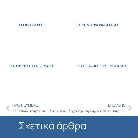
Ο ΠΡΟΕΔΡΟΣ Ο ΓΕΝ. ΓΡΑΜΜΑΤΕΑΣ
ΓΕΩΡΓΙΟΣ ΠΑΤΟΥΛΗΣ ΕΥΣΤΑΘΙΟΣ ΤΣΟΥΚΑΛΟΣ
ΠΡΟΗΓΟΎΜΕΝΟ
ΕΠΌΜΕΝΟ
Prev
Ne
Να δοθούν κίνητρα σε Ειδικευμένους Γιατρούς για την Άγονη Γραμμή ζητά ο ΙΣΑ επ αφορμής της μη στελέχωσης Γαύδου – Θηρασιάς
Συγκέντρωση φαρμάκων του Ιατρείου Κοινωνικής Αποστολής και του Δήμου Αμαρουσίου
Σχετικά άρθρα