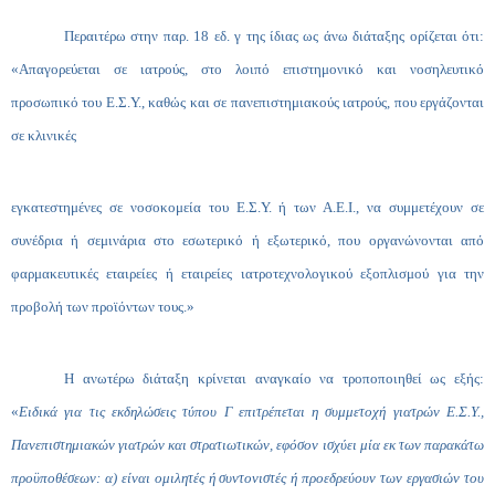
Περαιτέρω στην παρ. 18 εδ. γ της ίδιας ως άνω διάταξης ορίζεται ότι:
«Απαγορεύεται σε ιατρούς, στο λοιπό επιστημονικό και νοσηλευτικό
προσωπικό του Ε.Σ.Υ., καθώς και σε πανεπιστημιακούς ιατρούς, που εργάζονται
σε κλινικές
εγκατεστημένες σε νοσοκομεία του Ε.Σ.Υ. ή των Α.Ε.Ι., να συμμετέχουν σε
συνέδρια ή σεμινάρια στο εσωτερικό ή εξωτερικό, που οργανώνονται από
φαρμακευτικές εταιρείες ή εταιρείες ιατροτεχνολογικού εξοπλισμού για την
προβολή των προϊόντων τους.»
Η ανωτέρω διάταξη κρίνεται αναγκαίο να τροποποιηθεί ως εξής:
«
Ειδικά για τις εκδηλώσεις τύπου Γ επιτρέπεται η συμμετοχή γιατρών Ε.Σ.Υ.,
Πανεπιστημιακών γιατρών και στρατιωτικών, εφόσον ισχύει μία εκ των παρακάτω
προϋποθέσεων: α) είναι ομιλητές ή συντονιστές ή προεδρεύουν των εργασιών του