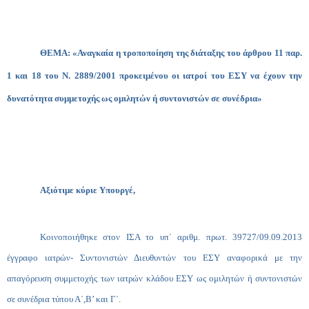
ΘΕΜΑ: «Αναγκαία η τροποποίηση της διάταξης του άρθρου 11 παρ.
1 και 18 του Ν. 2889/2001 προκειμένου οι ιατροί του ΕΣΥ να έχουν την
δυνατότητα συμμετοχής ως ομιλητών ή συντονιστών σε συνέδρια»
Αξιότιμε κύριε Υπουργέ,
Κοινοποιήθηκε στον ΙΣΑ το υπ΄ αριθμ. πρωτ. 39727/09.09.2013
έγγραφο ιατρών- Συντονιστών Διευθυντών του ΕΣΥ αναφορικά με την
απαγόρευση συμμετοχής των ιατρών κλάδου ΕΣΥ ως ομιλητών ή συντονιστών
σε συνέδρια τύπου Α΄,Β’ και Γ΄.