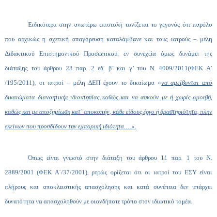
Ειδικότερα στην ανωτέρω επιστολή τονίζεται το γεγονός ότι παρόλο
που αρχικώς η σχετική απαγόρευση καταλάμβανε και τους ιατρούς – μέλη
Διδακτικού Επιστημονικού Προσωπικού, εν συνεχεία όμως δυνάμει της
διάταξης του άρθρου 23 παρ. 2 εδ. β’ και γ’ του Ν. 4009/2011(ΦΕΚ Α’
/195/2011), οι ιατροί – μέλη ΔΕΠ έχουν το δικαίωμα «
να αμείβονται από
δικαιώματα διανοητικής ιδιοκτησίας καθώς και να ασκούν με ή χωρίς αμοιβή,
καθώς και με αποζημίωση κατ` αποκοπήν, κάθε είδους έργο ή δραστηριότητα, πλην
εκείνων που προσδίδουν την εμπορική ιδιότητα….».
Όπως είναι γνωστό στην διάταξη του άρθρου 11 παρ. 1 του Ν.
2889/2001 (ΦΕΚ Α΄/37/2001), ρητώς ορίζεται ότι οι ιατροί του ΕΣΥ είναι
πλήρους και αποκλειστικής απασχόλησης και κατά συνέπεια δεν υπάρχει
δυνατότητα να απασχοληθούν με οιονδήποτε τρόπο στον ιδιωτικό τομέα.