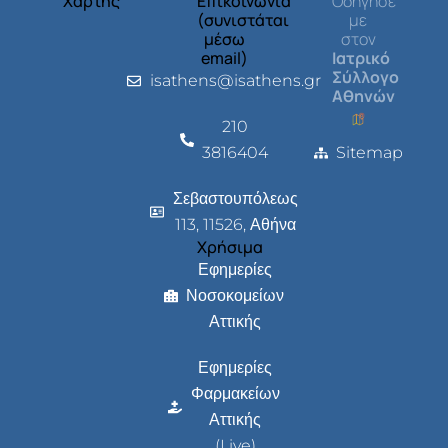
Χάρτης
Επικοινωνία
Οδήγησέ
(συνιστάται
με
μέσω
στον
email)
Ιατρικό
Σύλλογο
isathens@isathens.gr
Αθηνών
210
3816404
Sitemap
Σεβαστουπόλεως
113, 11526, Αθήνα
Χρήσιμα
Εφημερίες
Νοσοκομείων
Αττικής
Εφημερίες
Φαρμακείων
Αττικής
(Live)