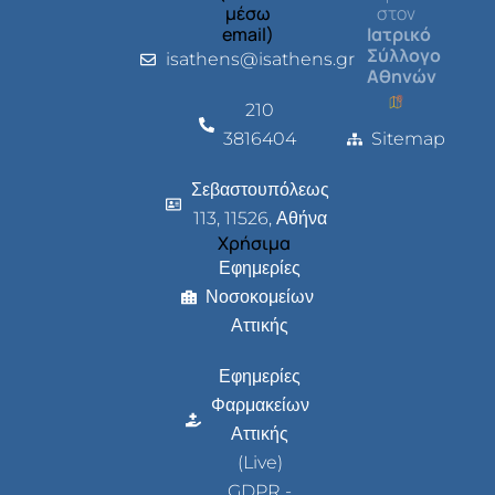
μέσω
στον
email)
Ιατρικό
Σύλλογο
isathens@isathens.gr
Αθηνών
210
3816404
Sitemap
Σεβαστουπόλεως
113, 11526, Αθήνα
Χρήσιμα
Εφημερίες
Νοσοκομείων
Αττικής
Εφημερίες
Φαρμακείων
Αττικής
(Live)
GDPR -