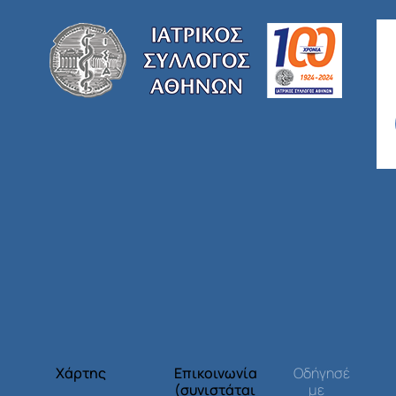
Χάρτης
Επικοινωνία
Οδήγησέ
(συνιστάται
με