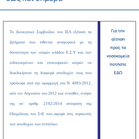
Για την
Το Διοικητικό Συμβούλιο του ΙΣΑ εξέτασε τα
αίτηση
ζητήματα που τίθενται αναφορικά με τη
προς τα
δυνατότητα των ιατρών κλάδου Ε.Σ.Υ και των
νοσοκομεία
ειδικευομένων και επικουρικών ιατρών να
πατήστε
ΕΔΩ
διεκδικήσουν τη διαφορά αποδοχών τους που
προέκυψε από την εφαρμογή του Ν. 4093/2012,
από τον Αύγουστο του 2012 και εντεύθεν, ενόψει
της υπ΄ αριθμ. 2192/2014 απόφαση της
Ολομέλειας του ΣτΕ που αφορά στις περικοπές
των αποδοχών των ενστόλων.