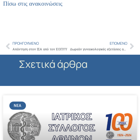
Πίσω στις ανακοινώσεις
ΠΡΟΗΓΟΎΜΕΝΟ
ΕΠΌΜΕΝΟ
Prev
Ne
Απάντηση στον ΙΣΑ από τον ΕΟΠΥΥ
Δωρεάν γυναικολογικές εξετάσεις από τη Β’ Μαιευτική και Γυναικολογική Κλινική του Παν. Αθηνών – Δευτέρα 28-9
Σχετικά άρθρα
ΝΈΑ