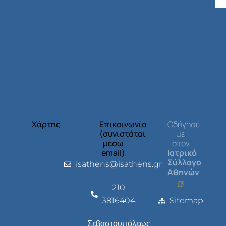
Χάρτης
Επικοινωνία
Οδήγησέ
(συνιστάται
με
μέσω
στον
email)
Ιατρικό
Σύλλογο
isathens@isathens.gr
Αθηνών
210
3816404
Sitemap
Σεβαστουπόλεως