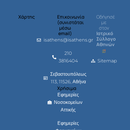
Χάρτης
Επικοινωνία
Οδήγησέ
(συνιστάται
με
μέσω
στον
email)
Ιατρικό
Σύλλογο
isathens@isathens.gr
Αθηνών
210
3816404
Sitemap
Σεβαστουπόλεως
113, 11526, Αθήνα
Χρήσιμα
Εφημερίες
Νοσοκομείων
Αττικής
Εφημερίες