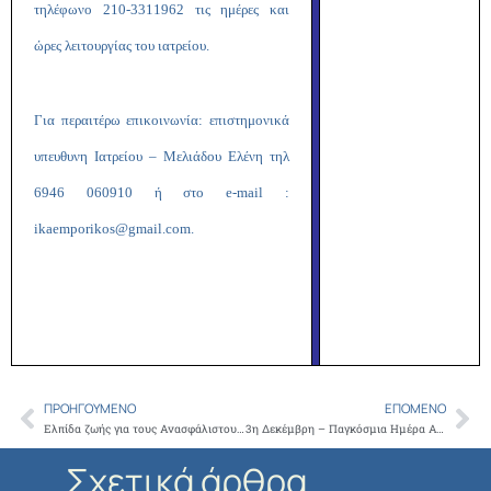
τηλέφωνο 210-3311962 τις ημέρες και
ώρες λειτουργίας του ιατρείου.
Για περαιτέρω επικοινωνία: επιστημονικά
υπευθυνη Ιατρείου – Μελιάδου Ελένη τηλ
6946 060910 ή στο e-mail :
ikaemporikos@gmail.com
.
ΠΡΟΗΓΟΎΜΕΝΟ
ΕΠΌΜΕΝΟ
Prev
Ne
Ελπίδα ζωής για τους Ανασφάλιστους Εμπόρους το Ιατρείο Κοινωνικής Αποστολής στον Εμπορικό Σύλλογο της Αθήνας
3η Δεκέμβρη – Παγκόσμια Ημέρα Αναπηρίας: Ο ΙΣΑ στηρίζει την Κοινωνική Ένταξη και τη Δημιουργικότητα των Μαθητών με Αναπηρία
Σχετικά άρθρα