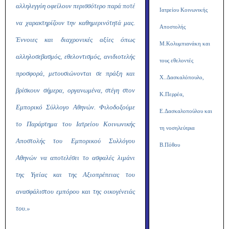
αλληλεγγύη οφείλουν περισσότερο παρά ποτέ
Ιατρείου Κοινωνικής
να χαρακτηρίζουν την καθημερινότητά μας.
Αποστολής
Έννοιες και διαχρονικές αξίες όπως
Μ.Κολυμπιανάκη και
αλληλοσεβασμός, εθελοντισμός, ανιδιοτελής
τους εθελοντές
προσφορά, μετουσιώνονται σε πράξη και
Χ..Δασκαλόπουλο,
βρίσκουν σήμερα, οργανωμένα, στέγη στον
Κ.Περρέα,
Εμπορικό Σύλλογο Αθηνών. Φιλοδοξούμε
Ε.Δασκαλοπούλου και
το Παράρτημα του Ιατρείου Κοινωνικής
τη νοσηλεύτρια
Αποστολής του Εμπορικού Συλλόγου
Β.Πόθου
Αθηνών να αποτελέσει το ασφαλές λιμάνι
της Υγείας και της Αξιοπρέπειας του
ανασφάλιστου εμπόρου και της οικογένειάς
του.»