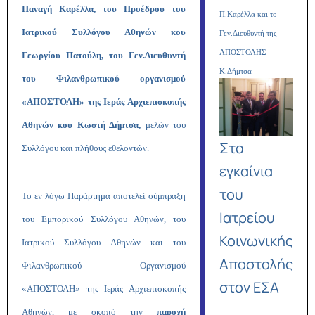
Παναγή Καρέλλα, του Προέδρου του
Π.Καρέλλα και το
Ιατρικού Συλλόγου Αθηνών κου
Γεν.Διευθυντή της
ΑΠΟΣΤΟΛΗΣ
Γεωργίου Πατούλη, του Γεν.Διευθυντή
Κ.Δήμτσα
του Φιλανθρωπικού οργανισμού
«ΑΠΟΣΤΟΛΗ» της Ιεράς Αρχιεπισκοπής
Αθηνών κου Κωστή Δήμτσα,
μελών του
Στα
Συλλόγου και πλήθους εθελοντών.
εγκαίνια
του
Το εν λόγω Παράρτημα αποτελεί σύμπραξη
Ιατρείου
του Εμπορικού Συλλόγου Αθηνών, του
Κοινωνικής
Ιατρικού Συλλόγου Αθηνών και του
Αποστολής
Φιλανθρωπικού Οργανισμού
στον ΕΣΑ
«ΑΠΟΣΤΟΛΗ» της Ιεράς Αρχιεπισκοπής
Αθηνών, με σκοπό την
παροχή