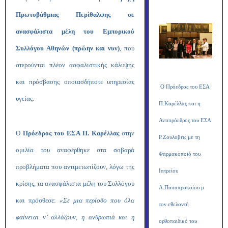
Πρωτοβάθμιας Περίθαλψης σε
ανασφάλιστα μέλη του Εμπορικού
Συλλόγου Αθηνών (πρώην και νυν)
, που
στερούνται πλέον ασφαλιστικής κάλυψης
και πρόσβασης οποιασδήποτε υπηρεσίας
Ο Πρόεδρος του ΕΣΑ
υγείας.
Π.Καρέλλας και η
Αντιπρόεδρος του ΕΣΑ
Ο
Πρόεδρος του ΕΣΑ Π. Καρέλλας
στην
Ρ.Ζουλοβιτς με τη
ομιλία του αναφέρθηκε στα σοβαρά
Φαρμακοποιό του
προβλήματα που αντιμετωπίζουν, λόγω της
Ιατρείου
κρίσης, τα ανασφάλιστα μέλη του Συλλόγου
Α.Παπαπροκοίου μ
και πρόσθεσε:
«Σε μια περίοδο που όλα
τον εθελοντή
φαίνεται ν’ αλλάζουν, η ανθρωπιά και η
ορθοπαιδικό του