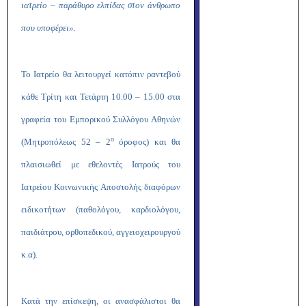
ιατρείο – παράθυρο ελπίδας στον άνθρωπο
που υποφέρει».
Το Ιατρείο θα λειτουργεί κατόπιν ραντεβού
κάθε Τρίτη και Τετάρτη 10.00 – 15.00 στα
γραφεία του Εμπορικού Συλλόγου Αθηνών
ο
(Μητροπόλεως 52 – 2
όροφος) και θα
πλαισιωθεί με εθελοντές Ιατρούς του
Ιατρείου Κοινωνικής Αποστολής διαφόρων
ειδικοτήτων (παθολόγου, καρδιολόγου,
παιδιάτρου, ορθοπεδικού, αγγειοχειρουργού
κ.α).
Κατά την επίσκεψη, οι ανασφάλιστοι θα