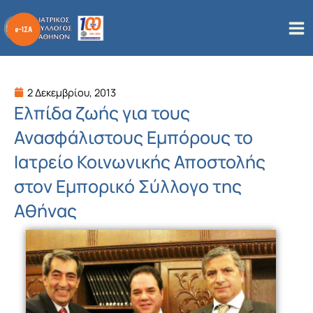
Μετάβαση
στο
περιεχόμενο
2 Δεκεμβρίου, 2013
Ελπίδα ζωής για τους
Ανασφάλιστους Εμπόρους το
Ιατρείο Κοινωνικής Αποστολής
στον Εμπορικό Σύλλογο της
Αθήνας