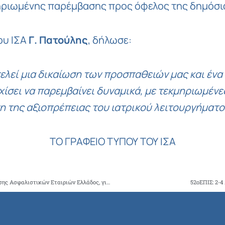
μηριωμένης παρέμβασης προς όφελος της δημόσια
ου ΙΣΑ
Γ. Πατούλης
, δήλωσε:
λεί μια δικαίωση των προσπαθειών μας και ένα 
χίσει να παρεμβαίνει δυναμικά, με τεκμηριωμένες
η της αξιοπρέπειας του ιατρικού λειτουργήματο
ΤΟ ΓΡΑΦΕΙΟ ΤΥΠΟΥ ΤΟΥ ΙΣΑ
Συνάντηση του Προέδρου του ΙΣΑ με το Προεδρείο της Ένωσης Ασφαλιστικών Εταιριών Ελλάδος, για το πλαίσιο συνεργασίας με τα ιδιωτικά θεραπευτήρια, τη αποζημίωση των ιατρών και τις διαδικασίες διαιτησίας
52oΕΠΙΣ: 2-4