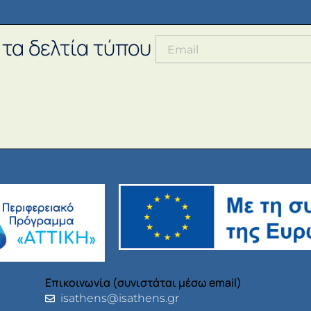
 τα δελτία τύπου
Επικοινωνία (συνιστάται μέσω email)
isathens@isathens.gr