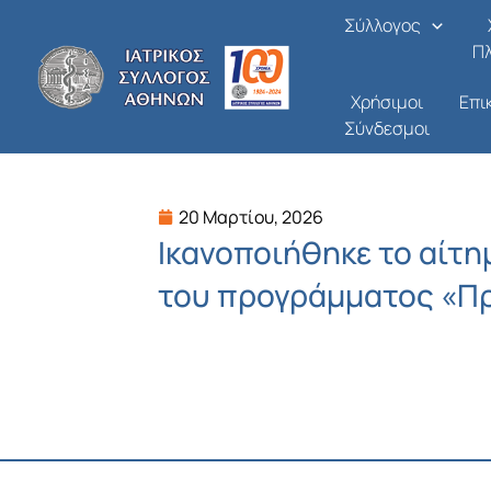
Μετάβαση
Σύλλογος
στο
Π
περιεχόμενο
Χρήσιμοι
Επι
Σύνδεσμοι
20 Μαρτίου, 2026
Ικανοποιήθηκε το αίτημ
του προγράμματος «Π