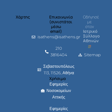
Χάρτης
Επικοινωνία
Οδήγησέ
(συνιστάται
με
μέσω
στον
email)
Ιατρικό
Σύλλογο
isathens@isathens.gr
Αθηνών
210
3816404
Sitemap
Σεβαστουπόλεως
113, 11526, Αθήνα
Χρήσιμα
Εφημερίες
Νοσοκομείων
Αττικής
Εφημερίες