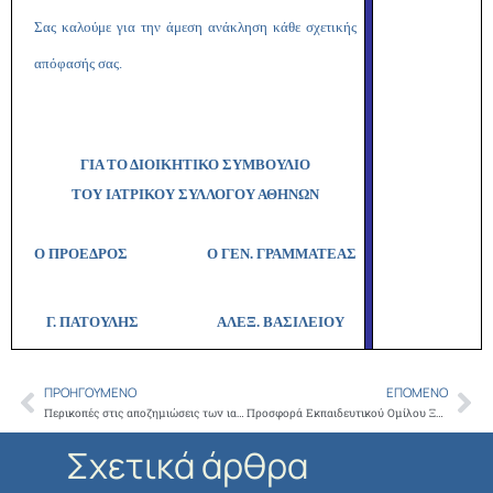
Σας καλούμε για την άμεση ανάκληση κάθε σχετικής
απόφασής σας.
ΓΙΑ ΤΟ ΔΙΟΙΚΗΤΙΚΟ ΣΥΜΒΟΥΛΙΟ
ΤΟΥ ΙΑΤΡΙΚΟΥ ΣΥΛΛΟΓΟΥ ΑΘΗΝΩΝ
Ο ΠΡΟΕΔΡΟΣ Ο ΓΕΝ. ΓΡΑΜΜΑΤΕΑΣ
Γ. ΠΑΤΟΥΛΗΣ
ΑΛΕΞ. ΒΑΣΙΛΕΙΟΥ
ΠΡΟΗΓΟΎΜΕΝΟ
ΕΠΌΜΕΝΟ
Prev
Ne
Περικοπές στις αποζημιώσεις των ιατρών με βάση τις πραγματοποιηθείσες ιατρικές πράξεις και εξετάσεις
Προσφορά Εκπαιδευτικού Ομίλου ΞΥΝΗ προς ιατρούς μέλη του ΙΣΑ
Σχετικά άρθρα