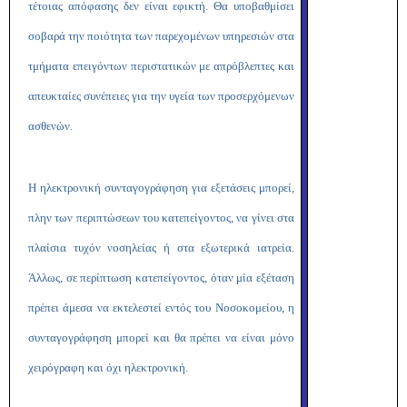
τέτοιας απόφασης δεν είναι εφικτή. Θα υποβαθμίσει
σοβαρά την ποιότητα των παρεχομένων υπηρεσιών στα
τμήματα επειγόντων περιστατικών με απρόβλεπτες και
απευκταίες συνέπειες για την υγεία των προσερχόμενων
ασθενών.
Η ηλεκτρονική συνταγογράφηση για εξετάσεις μπορεί,
πλην των περιπτώσεων του κατεπείγοντος, να γίνει στα
πλαίσια τυχόν νοσηλείας ή στα εξωτερικά ιατρεία.
Άλλως, σε περίπτωση κατεπείγοντος, όταν μία εξέταση
πρέπει άμεσα να εκτελεστεί εντός του Νοσοκομείου, η
συνταγογράφηση μπορεί και θα πρέπει να είναι μόνο
χειρόγραφη και όχι ηλεκτρονική.