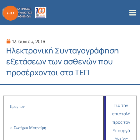
Μετάβαση
στο
περιεχόμενο
13 Ιουλίου, 2016
Ηλεκτρονική Συνταγογράφηση
εξετάσεων των ασθενών που
προσέρχονται στα ΤΕΠ
Για την
Προς τον
επιστολή
προς τον
κ. Σωτήριο Μπερσίμη
Υπουργό
Υγείας