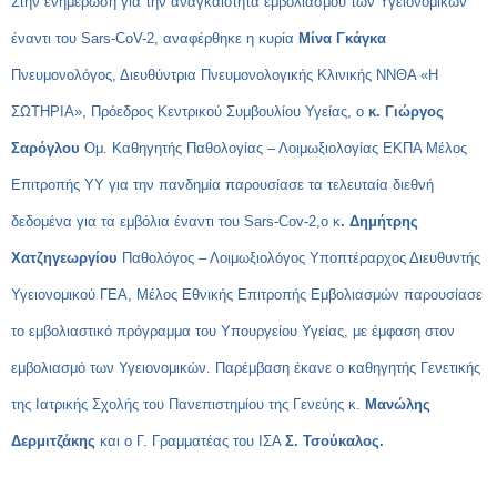
Στην ενημέρωση για την αναγκαιότητα εμβολιασμού των Υγειονομικών
έναντι του Sars-CoV-2, αναφέρθηκε η κυρία
Μίνα Γκάγκα
Πνευμονολόγος, Διευθύντρια Πνευμονολογικής Κλινικής ΝΝΘΑ «Η
ΣΩΤΗΡΙΑ», Πρόεδρος Κεντρικού Συμβουλίου Υγείας, ο
κ. Γιώργος
Σαρόγλου
Ομ. Καθηγητής Παθολογίας – Λοιμωξιολογίας ΕΚΠΑ Μέλος
Επιτροπής ΥΥ για την πανδημία παρουσίασε τα τελευταία διεθνή
δεδομένα για τα εμβόλια έναντι του
S
ars-
C
ov-2,ο κ
. Δημήτρης
Χατζηγεωργίου
Παθολόγος – Λοιμωξιολόγος Υποπτέραρχος Διευθυντής
Υγειονομικού ΓΕΑ, Μέλος Εθνικής Επιτροπής Εμβολιασμών παρουσίασε
το εμβολιαστικό πρόγραμμα του Υπουργείου Υγείας, με έμφαση στον
εμβολιασμό των Υγειονομικών. Παρέμβαση έκανε ο καθηγητής Γενετικής
της Ιατρικής Σχολής του Πανεπιστημίου της Γενεύης κ.
Μανώλης
Δερμιτζάκης
και ο Γ. Γραμματέας του ΙΣΑ
Σ. Τσούκαλος.