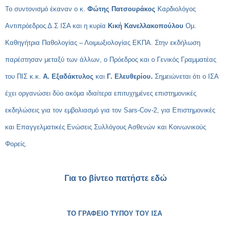
Το συντονισμό έκαναν
o
κ.
Φώτης Πατσουράκος
Καρδιολόγος
Αντιπρόεδρος Δ.Σ ΙΣΑ και η κυρία
Κική Κανελλακοπούλου
Ομ.
Καθηγήτρια Παθολογίας – Λοιμωξιολογίας ΕΚΠΑ. Στην εκδήλωση
παρέστησαν μεταξύ των άλλων, ο Πρόεδρος και ο Γενικός Γραμματέας
του ΠΙΣ κ.κ.
Α. Εξαδάκτυλος
και
Γ. Ελευθερίου.
Σημειώνεται ότι ο ΙΣΑ
έχει οργανώσει δύο ακόμα ιδιαίτερα επιτυχημένες επιστημονικές
εκδηλώσεις για τον εμβολιασμό για τον Sars-Cov-2, για Επιστημονικές
και Επαγγελματικές Ενώσεις Συλλόγους Ασθενών και Κοινωνικούς
Φορείς.
Για το βίντεο πατήστε εδώ
ΤΟ ΓΡΑΦΕΙΟ ΤΥΠΟΥ ΤΟΥ ΙΣΑ