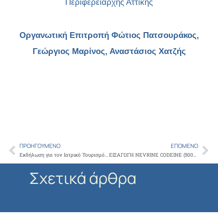
Περιφερειάρχης Αττικής
Οργανωτική Επιτροπή Φώτιος Πατσουράκος,
Γεώργιος Μαρίνος, Αναστάσιος Χατζής
ΠΡΟΗΓΟΎΜΕΝΟ
ΕΠΌΜΕΝΟ
Prev
Ne
Εκδήλωση για τον Ιατρικό Τουρισμό από τον Σύλλογο Αποφοίτων στην Ελλάδα του LSE
ΕΙΣΑΓΩΓΗ NEVRINE CODEINE (500+50+30)MG/TAB (ΠΕΡΙΕΚΤΙΚΟΤΗΤΑ ΤΩΝ 30mg ΣΕ ΚΩΔΕΪΝΗ)
Σχετικά άρθρα