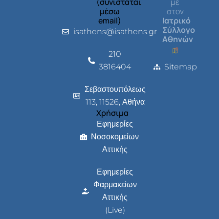
(συνιστάται
με
μέσω
στον
email)
Ιατρικό
Σύλλογο
isathens@isathens.gr
Αθηνών
210
3816404
Sitemap
Σεβαστουπόλεως
113, 11526, Αθήνα
Χρήσιμα
Εφημερίες
Νοσοκομείων
Αττικής
Εφημερίες
Φαρμακείων
Αττικής
(Live)