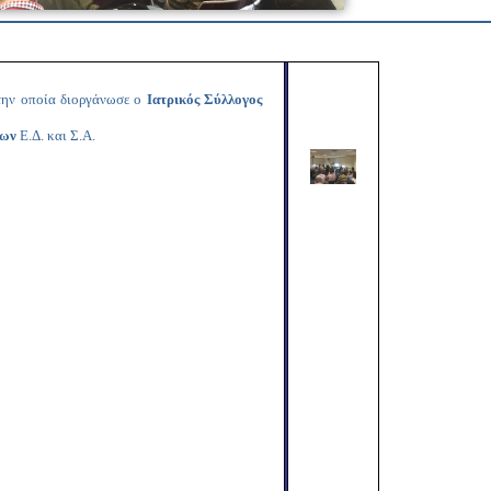
Copy
Link
 την οποία διοργάνωσε ο
Ιατρικός Σύλλογος
ρων
Ε.Δ. και Σ.Α.