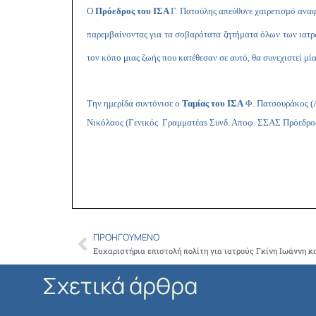
Ο
Πρόεδρος του ΙΣΑ
Γ. Πατούλης απεύθυνε χαιρετισμό αναφ
παρεμβαίνοντας για τα σοβαρότατα ζητήματα όλων των ιατρών
τον κόπο μιας ζωής που κατέθεσαν σε αυτό, θα συνεχιστεί μ
Την ημερίδα συντόνισε ο
Ταμίας του ΙΣΑ
Φ. Πατσουράκος (Α
Νικόλαος (Γενικός Γραμματέαs Συνδ. Αποφ. ΣΣΑΣ Πρόεδρ
ΠΡΟΗΓΟΎΜΕΝΟ
Prev
Ευχαριστήρια επιστολή πολίτη για ιατρούς Γκίνη Ιωάννη 
Σχετικά άρθρα