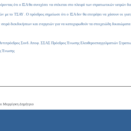
έροντας ότι ο ΙΣΑ θα συνεχίσει να στέκεται στο πλευρό των στρατιωτικών ιατρών δι
 με το ΤΣΑΥ . Ο πρόεδρος σημείωσε ότι ο ΙΣΑ δεν θα επιτρέψει να χάσουν οι γιατ
ία σειρά διεκδικήσεων και ενεργειών για να κατοχυρωθούν τα στοιχειώδη δικαιώματα
ντιπρόεδρος Συνδ. Αποφ. ΣΣΑΣ Πρόεδρος Ένωσης Ελευθεροεπαγγελματιών Στρατιω
ος Ένωσης
και Μερμίγκη Δημήτριο