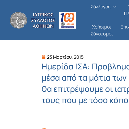
Μετάβαση
Σύλλογος
στο
Π
περιεχόμενο
Χρήσιμοι
Επι
Σύνδεσμοι
23 Μαρτίου, 2015
Ημερίδα ΙΣΑ: Προβλημ
μέσα από τα μάτια των
θα επιτρέψουμε οι ιατ
τους που με τόσο κόπο