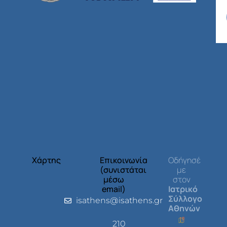
Χάρτης
Επικοινωνία
Οδήγησέ
(συνιστάται
με
μέσω
στον
email)
Ιατρικό
Σύλλογο
isathens@isathens.gr
Αθηνών
210