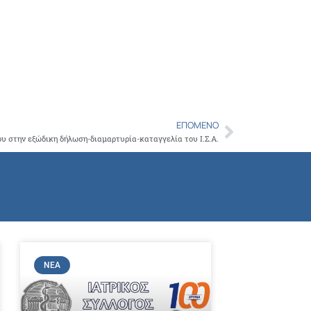
ΕΠΌΜΕΝΟ
Next
υ στην εξώδικη δήλωση-διαμαρτυρία-καταγγελία του Ι.Σ.Α.
ΝΈΑ