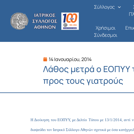
Μετάβαση
Σύλλογος
στο
Π
περιεχόμενο
Χρήσιμοι
Επι
Σύνδεσμοι
14 Ιανουαρίου, 2014
Λάθος μετρά ο ΕΟΠΥΥ 
προς τους γιατρούς
Η Διοίκηση του ΕΟΠΥΥ, με Δελτίο Τύπου με 13/1/2014, αντί ν
διαψεύδει τον Ιατρικό Σύλλογο Αθηνών σχετικά με όσα κατήγγει