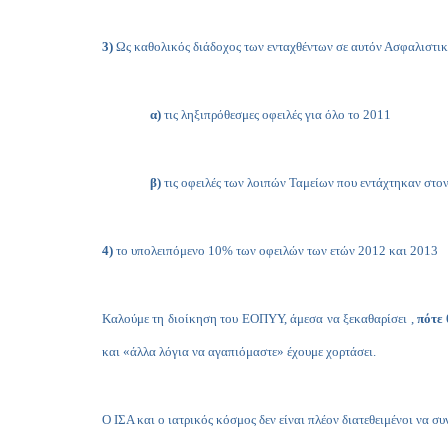
3)
Ως καθολικός διάδοχος των ενταχθέντων σε αυτόν Ασφαλιστικ
α)
τις ληξιπρόθεσμες οφειλές για όλο το 2011
β)
τις οφειλές των λοιπών Ταμείων που εντάχτηκαν στον 
4)
το υπολειπόμενο 10% των οφειλών των ετών 2012 και 2013
Καλούμε τη διοίκηση του ΕΟΠΥΥ, άμεσα να ξεκαθαρίσει ,
πότε 
και «άλλα λόγια να αγαπιόμαστε» έχουμε χορτάσει.
Ο ΙΣΑ και ο ιατρικός κόσμος δεν είναι πλέον διατεθειμένοι να 