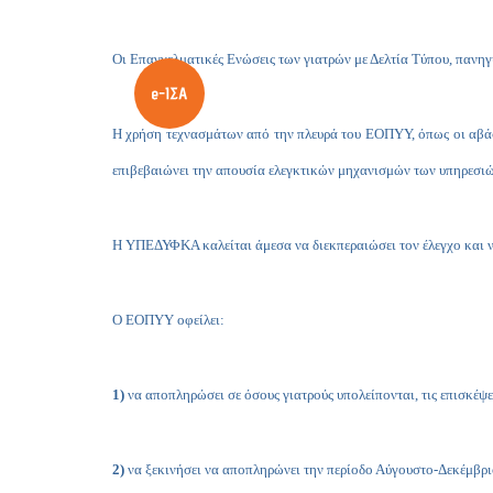
Οι Επαγγελματικές Ενώσεις των γιατρών με Δελτία Τύπου, πανηγ
Η χρήση τεχνασμάτων από την πλευρά του ΕΟΠΥΥ, όπως οι αβάσι
επιβεβαιώνει την απουσία ελεγκτικών μηχανισμών των υπηρεσι
Η ΥΠΕΔΥΦΚΑ καλείται άμεσα να διεκπεραιώσει τον έλεγχο και ν
Ο ΕΟΠΥΥ οφείλει:
1)
να αποπληρώσει σε όσους γιατρούς υπολείπονται, τις επισκέψει
2)
να ξεκινήσει να αποπληρώνει την περίοδο Αύγουστο-Δεκέμβρι