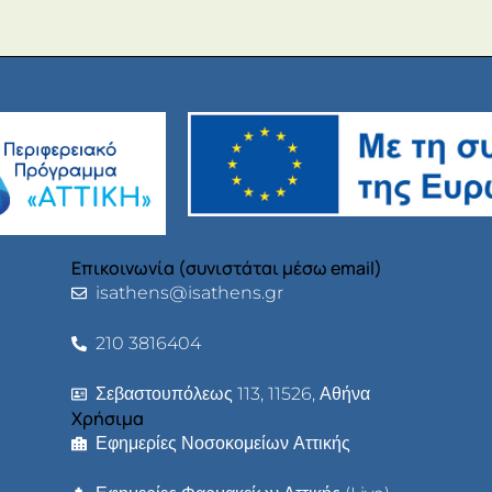
Επικοινωνία (συνιστάται μέσω email)
isathens@isathens.gr
210 3816404
Σεβαστουπόλεως 113, 11526, Αθήνα
Χρήσιμα
Εφημερίες Νοσοκομείων Αττικής