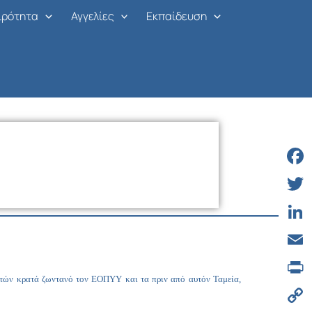
ιρότητα
Αγγελίες
Εκπαίδευση
Face
Twitt
Linke
Email
 ετών κρατά ζωντανό τον ΕΟΠΥΥ και τα πριν από αυτόν Ταμεία,
Print