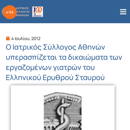
Μετάβαση
στο
περιεχόμενο
4 Ιουλίου, 2012
O Ιατρικός Σύλλογος Αθηνών
υπερασπίζεται τα δικαιώματα των
εργαζομένων γιατρών του
Ελληνικού Ερυθρού Σταυρού