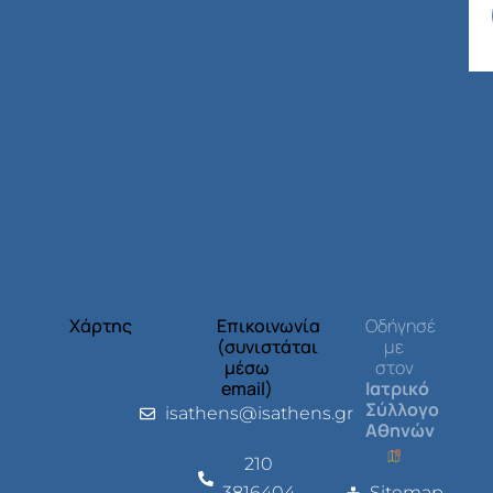
Χάρτης
Επικοινωνία
Οδήγησέ
(συνιστάται
με
μέσω
στον
email)
Ιατρικό
Σύλλογο
isathens@isathens.gr
Αθηνών
210
3816404
Sitemap