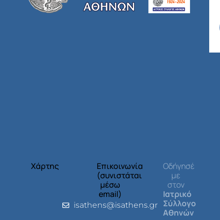
Χάρτης
Επικοινωνία
Οδήγησέ
(συνιστάται
με
μέσω
στον
email)
Ιατρικό
Σύλλογο
isathens@isathens.gr
Αθηνών