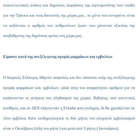
επικοινωνιακές ατάκες και δημόσιες εκφράσεις της ευγνωμοσύνης που νιώθει
για την Τρόικα και τους δανειστές της χώρας μας , το μόνο που πετυχαίνει είναι
να αυξάνεται ο αριθμός των ανθρωπίνων ζωών που χάνονται εξαιτίας της
υποβάθμισης της δημόσιας υγείας στη χώρα μας.
Είμαστε κατά της ανεξέλεγκτης αγοράς φαρμάκων και εμβολίων
Ο Ιατρικός Σύλλογος Αθηνών ασφαλώς και δεν τάσσεται υπέρ της ανεξέλεγκτης
αγοράς φαρμάκων και εμβολίων, αλλά υπέρ του απαραίτητου αριθμού για να
καλύπτονται οι ανάγκες του πληθυσμού της χώρας.
Βεβαίως, υπό κανονικές
συνθήκες, και αν ΔΕΝ πλήττονταν η Ελλάδα από επιδημία, δε θα χρειάζονταν εκ
νέου εμβόλια, διότι επιδημιολογικά οι δύο μήνες του εποχικού εμβολιασμού
είναι ο Οκτώβριος (τέλη του μήνα ) και μετά από 3 μήνες ( Ιανουάριος)