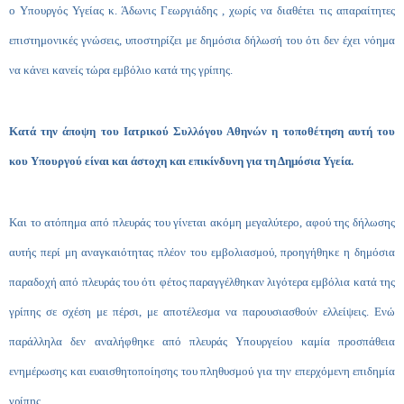
ο Υπουργός Υγείας κ. Άδωνις Γεωργιάδης , χωρίς να διαθέτει τις απαραίτητες
επιστημονικές γνώσεις, υποστηρίζει με δημόσια δήλωσή του ότι δεν έχει νόημα
να κάνει κανείς τώρα εμβόλιο κατά της γρίπης.
Κατά την άποψη του Ιατρικού Συλλόγου Αθηνών η τοποθέτηση αυτή του
κου Υπουργού είναι και άστοχη και επικίνδυνη για τη Δημόσια Υγεία.
Και το ατόπημα από πλευράς του γίνεται ακόμη μεγαλύτερο, αφού της δήλωσης
αυτής περί μη αναγκαιότητας πλέον του εμβολιασμού, προηγήθηκε η δημόσια
παραδοχή από πλευράς του ότι φέτος παραγγέλθηκαν λιγότερα εμβόλια κατά της
γρίπης σε σχέση με πέρσι, με αποτέλεσμα να παρουσιασθούν ελλείψεις. Ενώ
παράλληλα δεν αναλήφθηκε από πλευράς Υπουργείου καμία προσπάθεια
ενημέρωσης και ευαισθητοποίησης του πληθυσμού για την επερχόμενη επιδημία
γρίπης.