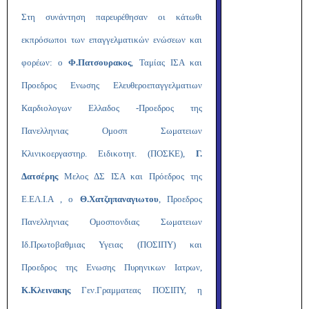
Στη συνάντηση παρευρέθησαν οι κάτωθι
εκπρόσωποι των επαγγελματικών ενώσεων και
φορέων: ο
Φ.Πατσουρακος
, Ταμίας ΙΣΑ και
Προεδρος Ενωσης Ελευθεροεπαγγελματιων
Καρδιολογων Ελλαδος -Προεδρος της
Πανελληνιας Ομοσπ Σωματειων
Κλινικοεργαστηρ. Ειδικοτητ. (ΠΟΣΚΕ),
Γ.
Δατσέρης
Μελος ΔΣ ΙΣΑ και Πρόεδρος της
Ε.ΕΛ.Ι.Α , ο
Θ.Χατζηπαναγιωτου
, Προεδρος
Πανελληνιας Ομοσπονδιας Σωματειων
Ιδ.Πρωτοβαθμιας Υγειας (ΠΟΣΙΠΥ) και
Προεδρος της Ενωσης Πυρηνικων Ιατρων,
Κ.Κλεινακης
Γεν.Γραμματεας ΠΟΣΙΠΥ, η