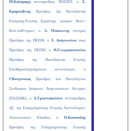
Μ.Καλαμαρη
αντιπροεδρος ΠΟΣΙΠΥ, ο
Σ.
Κραμποβιτης
Προεδρος της Πανελληνιας
Επαγγελμ.Ενωσης Εργαστηρ. γιατρων Βιοπ.-
Κυττ.παθ/τομων, ο
Α. Πλακιωτης
επιτιμος
Προεδρος της ΠΕΕΒΙ, ο
Λ. Αναγνωστου
τεως
Προεδρος της ΠΕΕΒΙ, ο
Θ.Γεωργακοπουλος
Προεδρος της Πανελληνιας Ενωσης
Ελευθεροεπαγγελματιων ακτινολογων, ο
Γ.Βουγιουκας
Προεδρος του Πανελληνιου
Συνδεσμου Ιατρικων Διαγνωστικων Κεντρων
(ΠΑΣΙΔΙΚ), ο
Δ.Τριανταφυλλου
αντιπροεδρος
ΔΣ. της Επαγγελματικης Ενωσης Ακτινολογων-
Απεικονιστων Ελλαδος, ο
Π.Κασαπιδης
Προεδρος της Επαγγελματικης Ενωσης