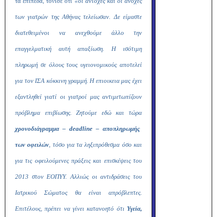
τα επίπεδα, τόνισε ότι
«οι αντοχές και οι ανοχές
των γιατρών της Αθήνας τελείωσαν. Δε είμαστε
διατεθειμένοι να ανεχθούμε άλλο την
επαγγελματική αυτή απαξίωση. Η ισότιμη
πληρωμή σε όλους τους υγειονομικούς αποτελεί
για τον ΙΣΑ κόκκινη γραμμή. Η επιοικεια μας έχει
εξαντληθεί γιατί οι γιατροί μας αντιμετωπίζουν
πρόβλημα επιβίωσης. Ζητούμε εδώ και τώρα
χρονοδιάγραμμα –
deadline
– αποπληρωμής
των οφειλών
, τόσο για τα ληξιπρόθεσμα όσο και
για τις οφειλούμενες πράξεις και επισκέψεις του
2013 στον ΕΟΠΥΥ. Αλλιώς οι αντιδράσεις του
Ιατρικού Σώματος θα είναι απρόβλεπτες.
Επιτέλους, πρέπει να γίνει κατανοητό ότι
Υγεία,