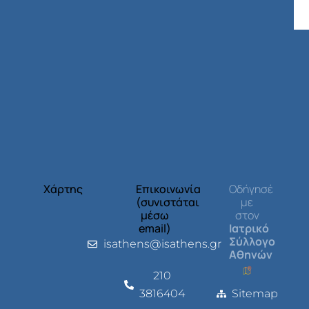
Χάρτης
Επικοινωνία
Οδήγησέ
(συνιστάται
με
μέσω
στον
email)
Ιατρικό
Σύλλογο
isathens@isathens.gr
Αθηνών
210
3816404
Sitemap