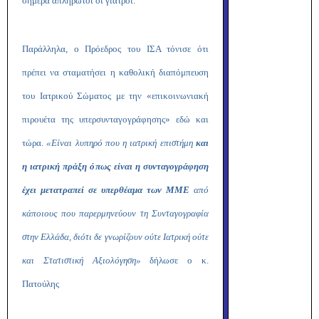
σήμερα απλήρωτοι οι γιατροί.
Παράλληλα, ο Πρόεδρος του ΙΣΑ τόνισε ότι
πρέπει να σταματήσει η καθολική διαπόμπευση
του Ιατρικού Σώματος με την «επικοινωνιακή
πιρουέτα της υπερσυνταγογράφησης» εδώ και
τώρα.
«Είναι λυπηρό που η ιατρική επιστήμη
και
η ιατρική πράξη όπως είναι η συνταγογράφηση
έχει μετατραπεί σε υπερθέαμα των ΜΜΕ
από
κάποιους που παρερμηνεύουν τη Συνταγογραφία
στην Ελλάδα, διότι δε γνωρίζουν ούτε Ιατρική ούτε
και Στατιστική Αξιολόγηση»
δήλωσε ο κ.
Πατούλης