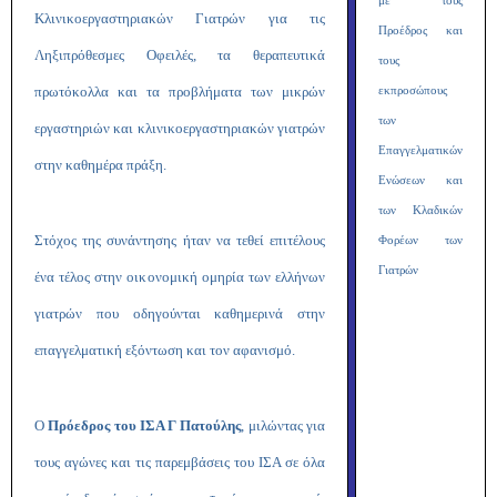
με τους
Κλινικοεργαστηριακών Γιατρών για τις
Προέδρος και
Ληξιπρόθεσμες Οφειλές, τα θεραπευτικά
τους
πρωτόκολλα και τα προβλήματα των μικρών
εκπροσώπους
των
εργαστηριών και κλινικοεργαστηριακών γιατρών
Επαγγελματικών
στην καθημέρα πράξη.
Ενώσεων και
των Κλαδικών
Στόχος της συνάντησης ήταν να τεθεί επιτέλους
Φορέων των
Γιατρών
ένα τέλος στην οικονομική ομηρία των ελλήνων
γιατρών που οδηγούνται καθημερινά στην
επαγγελματική εξόντωση και τον αφανισμό.
Ο
Πρόεδρος του ΙΣΑ Γ Πατούλης
, μιλώντας για
τους αγώνες και τις παρεμβάσεις του ΙΣΑ σε όλα