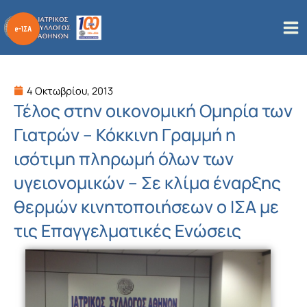
Μετάβαση
στο
περιεχόμενο
4 Οκτωβρίου, 2013
Τέλος στην οικονομική Ομηρία των
Γιατρών – Κόκκινη Γραμμή η
ισότιμη πληρωμή όλων των
υγειονομικών – Σε κλίμα έναρξης
θερμών κινητοποιήσεων ο ΙΣΑ με
τις Επαγγελματικές Ενώσεις