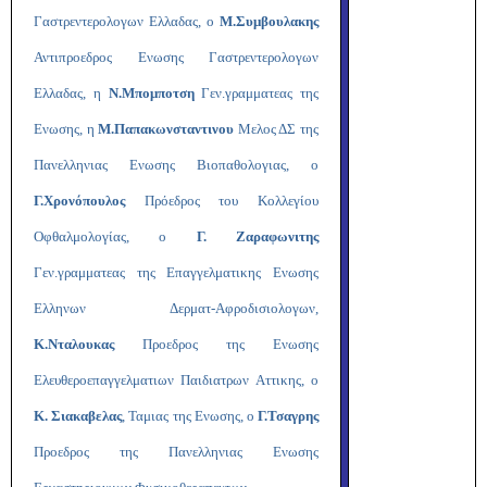
Γαστρεντερολογων Ελλαδας, ο
Μ.Συμβουλακης
Αντιπροεδρος Ενωσης Γαστρεντερολογων
Ελλαδας, η
Ν.Μπομποτση
Γεν.γραμματεας της
Ενωσης, η
Μ.Παπακωνσταντινου
Μελος ΔΣ της
Πανελληνιας Ενωσης Βιοπαθολογιας, ο
Γ.Χρονόπουλος
Πρόεδρος του Κολλεγίου
Οφθαλμολογίας, ο
Γ. Ζαραφωνιτης
Γεν.γραμματεας της Επαγγελματικης Ενωσης
Ελληνων Δερματ-Αφροδισιολογων,
Κ.Νταλουκας
Προεδρος της Ενωσης
Ελευθεροεπαγγελματιων Παιδιατρων Αττικης, ο
Κ. Σιακαβελας
, Ταμιας της Ενωσης, ο
Γ.Τσαγρης
Προεδρος της Πανελληνιας Ενωσης