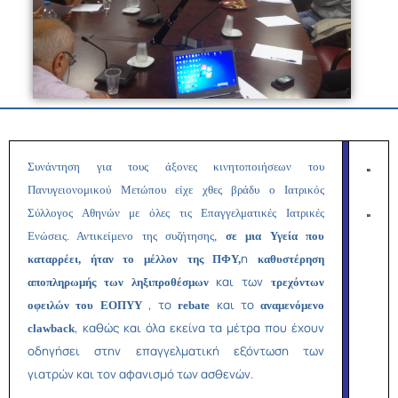
Συνάντηση για τους άξονες κινητοποιήσεων του
Πανυγειονομικού Μετώπου είχε χθες βράδυ ο Ιατρικός
Σύλλογος Αθηνών με όλες τις Επαγγελματικές Ιατρικές
Ενώσεις. Αντικείμενο της συζήτησης,
σε μια Υγεία που
η
καταρρέει, ήταν
το μέλλον της ΠΦΥ,
καθυστέρηση
και των
αποπληρωμής των ληξιπροθέσμων
τρεχόντων
, το
και το
οφειλών του ΕΟΠΥΥ
rebate
αναμενόμενο
, καθώς και όλα εκείνα τα μέτρα που έχουν
clawback
οδηγήσει στην επαγγελματική εξόντωση των
γιατρών και τον αφανισμό των ασθενών.