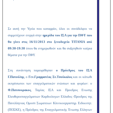
Σε αυτή την Υγεία που καταρρέει, όλοι οι συνάδελφοι να
συμμετέχουν ενεργά στην
ημερίδα του ΙΣΑ για την ΠΦΥ που
θα γίνει στις 16/11/2013 στο ξενοδοχείο ΤΙΤΑΝΙΑ από
09:30-19:30
όπου θα ενημερωθούν και θα συζητηθούν καίρια
θέματα για την ΠΦΥ.
Στη συνάντηση παρευρέθησαν
ο Πρόεδρος του ΙΣΑ
Γ.Πατούλης
, ο
Γεν.Γραμματέας Στ.Τσούκαλος
και οι κάτωθι
εκπρόσωποι των επαγγελματικών ενώσεων και φορέων: ο
Φ.Πατσουρακος
, Ταμίας ΙΣΑ και Προεδρος Ενωσης
Ελευθεροεπαγγελματιων Καρδιολογων Ελλαδος -Προεδρος της
Πανελληνιας Ομοσπ Σωματειων Κλινικοεργαστηρ. Ειδικοτητ.
(ΠΟΣΚΕ), η Πρόεδρος της Επαγγελματικής Ένωσης Ελληνων