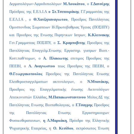
Δερματολόγων-Αφροδισιολόγων
Μ.Λουκάτου
, ο
Γ.Δατσέρης
Πρόεδρος της Ε.ΕΛ.Ι.Α
ο Στ.Τσιπουράκης
Γ.Γραμματέας της
Ε.ΕΛ.Ι.Α , ο
Θ.Χατζηπαναγιωτου
, Προεδρος Πανελληνιας
Ομοσπονδιας Σωματειων Ιδ.Πρωτοβαθμιας Υγειας (ΠΟΣΙΠΥ)
και Προεδρος της Ενωσης Πυρηνικων Ιατρων,
Κ.Κλεινακης
Γεν.Γραμματεας ΠΟΣΙΠΥ, ο
Σ. Κραμποβιτης
Προεδρος της
Πανελληνιας Επαγγελμ.Ενωσης Εργαστηρ. γιατρων Βιοπ.-
Κυττ.παθ/τομων, ο
Α. Πλακιωτης
επιτιμος Προεδρος της
ΠΕΕΒΙ, ο
Λ. Αναγνωστου
τεως Προεδρος της ΠΕΕΒΙ, ο
Θ.Γεωργακοπουλος
Προεδρος της Πανελληνιας Ενωσης
Ελευθεροεπαγγελματιων ακτινολογων, ο
Ν.Μπατάκης
,
Προεδρος της Επαγγελματικής ένωσης Ακτινολόγων
Απεικονιστών Ελλάδας,
Μ.Παπακωνσταντινου
Μελος ΔΣ της
Πανελληνιας Ενωσης Βιοπαθολογιας, ο
Γ.Τσαγρης
Προεδρος
της Πανελληνιας Ενωσης Εργαστηριουχων
Φυσικοθεραπευτων,
η Λ.Μαρκάκη
, Πρόεδρο της Ελληνικής
Ψυχιατρικής Εταιρείας, η
Ο. Κεσίδου
, εκπρόσωπος Ένωση