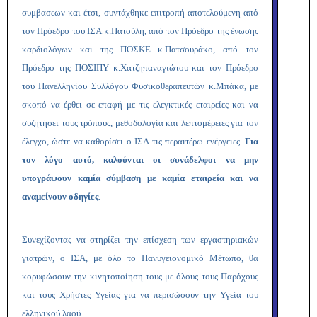
συμβασεων και έτσι, συντάχθηκε επιτροπή αποτελούμενη από
τον Πρόεδρο του ΙΣΑ κ.Πατούλη, από τον Πρόεδρο της ένωσης
καρδιολόγων και της ΠΟΣΚΕ κ.Πατσουράκο, από τον
Πρόεδρο της ΠΟΣΙΠΥ κ.Χατζηπαναγιώτου και τον Πρόεδρο
του Πανελληνίου Συλλόγου Φυσικοθεραπευτών κ.Μπάκα, με
σκοπό να έρθει σε επαφή με τις ελεγκτικές εταιρείες και να
συζητήσει τους τρόπους, μεθοδολογία και λεπτομέρειες για τον
έλεγχο, ώστε να καθορίσει ο ΙΣΑ τις περαιτέρω ενέργειες.
Για
τον λόγο αυτό, καλούνται οι συνάδελφοι να μην
υπογράψουν καμία σύμβαση με καμία εταιρεία και να
αναμείνουν οδηγίες
.
Συνεχίζοντας να στηρίζει την επίσχεση των εργαστηριακών
γιατρών, ο ΙΣΑ, με όλο το Πανυγειονομικό Μέτωπο, θα
κορυφώσουν την κινητοποίηση τους με όλους τους Παρόχους
και τους Χρήστες Υγείας για να περισώσουν την Υγεία του
ελληνικού λαού..