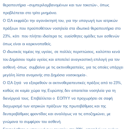
θεραπευτήρια –συμπεριλαμβανομένων και των τοκετών-, όπως
προβλέπεται στο τρίτο μνημόνιο.
Ο ΙΣΑ εκφράζει την αγανάκτησή του, για την υπαγωγή των ιατρικών
πράξεων που προϋποθέτουν νοσηλεία στα ιδιωτικά θεραπευτήρια στο
23%, κάτι που πλήττει ιδιαίτερα τις ευαίσθητες ομάδες των ασθενών
όπως είναι οι καρκινοπαθείς.
Ο ιδιωτικός τομέας της υγείας, σε πολλές περιπτώσεις, καλύπτει κενά
του Δημόσιου τομέα υγείας και αποτελεί αναγκαστική επιλογή για τον
ασθενή -όπως συμβαίνει με τις ακτινοθεραπείες, για τις οποίες υπάρχει
μεγάλη λίστα αναμονής στα Δημόσια νοσοκομεία-.
Ο ΙΣΑ ζητά να εξαιρεθούν οι ακτινοθεραπευτικές πράξεις από το 23%,
καθώς σε καμία χώρα της Ευρώπης δεν απαιτείται νοσηλεία για τη
διενέργειά τους. Επιβάλλεται ο ΕΟΠΥΥ να προχωρήσει σε σαφή
διαχωρισμό των ιατρικών πράξεων της πρωτοβάθμιας και της
δευτεροβάθμιας φροντίδας και αναλόγως να τις αποζημιώνει, με
γνώμονα το συμφέρον του ασθενή.