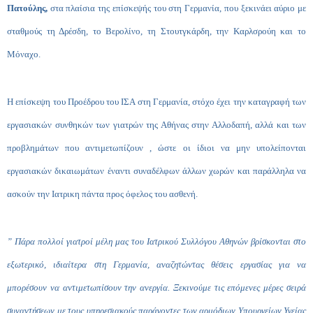
Πατούλης,
στα πλαίσια της επίσκεψής του στη Γερμανία, που ξεκινάει αύριο με
σταθμούς τη Δρέσδη, το Βερολίνο, τη Στουτγκάρδη, την Καρλσρούη και το
Μόναχο.
Η επίσκεψη του Προέδρου του ΙΣΑ στη Γερμανία, στόχο έχει την καταγραφή των
εργασιακών συνθηκών των γιατρών της Αθήνας στην Αλλοδαπή, αλλά και των
προβλημάτων που αντιμετωπίζουν , ώστε οι ίδιοι να μην υπολείπονται
εργασιακών δικαιωμάτων έναντι συναδέλφων άλλων χωρών και παράλληλα να
ασκούν την Ιατρικη πάντα προς όφελος του ασθενή.
” Πάρα πολλοί γιατροί μέλη μας του Ιατρικού Συλλόγου Αθηνών βρίσκονται στο
εξωτερικό, ιδιαίτερα στη Γερμανία, αναζητώντας θέσεις εργασίας για να
μπορέσουν να αντιμετωπίσουν την ανεργία. Ξεκινούμε τις επόμενες μέρες σειρά
συναντήσεων με τους υπηρεσιακούς παράγοντες των αρμόδιων Υπουργείων Υγείας