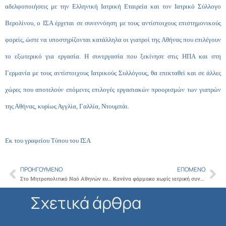
αδελφοποιήσεις με την Ελληνική Ιατρική Εταιρεία και τον Ιατρικό Σύλλογο
Βερολίνου, ο ΙΣΑ έρχεται σε συνεννόηση με τους αντίστοιχους επιστημονικούς
φορείς, ώστε να υποστηρίζονται κατάλληλα οι γιατροί της Αθήνας που επιλέγουν
το εξωτερικό για εργασία. Η συνεργασία που ξεκίνησε στις ΗΠΑ και στη
Γερμανία με τους αντίστοιχους Ιατρικούς Συλλόγους, θα επεκταθεί και σε άλλες
χώρες που αποτελούν επόμενες επιλογές εργασιακών προορισμών των γιατρών
της Αθήνας, κυρίως Αγγλία, Γαλλία, Ντουμπάι.
Εκ του γραφείου Τύπου του ΙΣΑ
ΠΡΟΗΓΟΎΜΕΝΟ
ΕΠΌΜΕΝΟ
Prev
Ne
Στο Μητροπολιτικό Ναό Αθηνών ευχαρίστησαν o Ιατρικός Σύλλογος Αθηνών, η ΑΠΟΣΤΟΛΗ της Αρχιεπισκοπής και ο ΣΚΑΙ τους χιλιάδες συμπολίτες μας που ανταποκρίθηκαν ένα χρόνο στη συλλογή φαρμάκων στο ΟΛΟΙ ΜΑΖΙ ΜΠΟΡΟΥΜΕ ΚΑΙ ΣΤΗΝ ΥΓΕΙΑ
Κανένα φάρμακο χωρίς ιατρική συνταγή
Σχετικά άρθρα