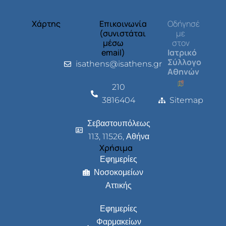
Χάρτης
Επικοινωνία
Οδήγησέ
(συνιστάται
με
μέσω
στον
email)
Ιατρικό
Σύλλογο
isathens@isathens.gr
Αθηνών
210
3816404
Sitemap
Σεβαστουπόλεως
113, 11526, Αθήνα
Χρήσιμα
Εφημερίες
Νοσοκομείων
Αττικής
Εφημερίες
Φαρμακείων