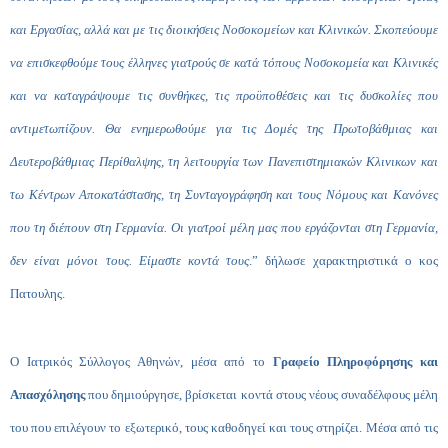
και Εργασίας, αλλά και με τις διοικήσεις Νοσοκομείων και Κλινικών. Σκοπεύουμε
να επισκεφθούμε τους έλληνες γιατρούς σε κατά τόπους Νοσοκομεία και Κλινικές
και να καταγράψουμε τις συνθήκες, τις προϋποθέσεις και τις δυσκολίες που
αντιμετωπίζουν. Θα ενημερωθούμε για τις Δομές της Πρωτοβάθμιας και
Δευτεροβάθμιας Περίθαλψης, τη λειτουργία των Πανεπιστημιακών Κλινικων και
τω Κέντρων Αποκατάστασης, τη Συνταγογράφηση και τους Νόμους και Κανόνες
που τη διέπουν στη Γερμανία. Οι γιατροί μέλη μας που εργάζονται στη Γερμανία,
δεν είναι μόνοι τους. Είμαστε κοντά τους
.” δήλωσε χαρακτηριστικά ο κος
Πατουλης.
Ο Ιατρικός Σύλλογος Αθηνών, μέσα από το
Γραφείο Πληροφόρησης και
Απασχόλησης
που δημιούργησε, βρίσκεται κοντά στους νέους συναδέλφους μέλη
του που επιλέγουν το εξωτερικό, τους καθοδηγεί και τους στηρίζει. Μέσα από τις