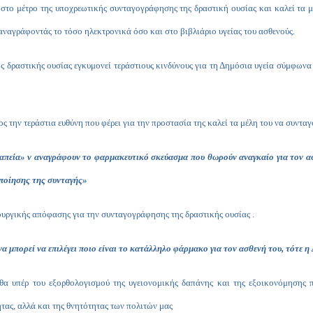
 στο μέτρο της υποχρεωτικής συνταγογράφησης της δραστική ουσίας και καλεί τα
αναγράφοντάς το τόσο ηλεκτρονικά όσο και στο βιβλιάριο υγείας του ασθενούς.
 δραστικής ουσίας εγκυμονεί τεράστιους κινδύνους για τη Δημόσια υγεία σύμφωνα 
 την τεράστια ευθύνη που φέρει για την προστασία της καλεί τα μέλη του να συντα
απεία» ν αναγράφουν το φαρμακευτικό σκεύασμα που θωρούν αναγκαίο για τον ασ
ποίησης της συνταγής»
πουργικής απόφασης για την συνταγογράφησης της δραστικής ουσίας .
 μπορεί να επιλέγει ποιο είναι το κατάλληλο φάρμακο για τον ασθενή του, τότε η 
θα υπέρ του εξορθολογισμού της υγειονομικής δαπάνης και της εξοικονόμησης
τας, αλλά και της θνητότητας των πολιτών μας