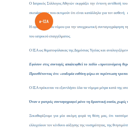
O Iατρικός Σύλλογος Αθηνών εκφράζει την έντονη αντίθεσή του
σκευάσματος που εκτιμούν ότι είναι κατάλληλο για τον ασθενή 
Η εφαρμογή του νόμου για την υποχρεωτική συνταγογράφηση της
του ιατρικού επαγγέλματος.
Ο ΙΣΑ ως θεματοφύλακας της Δημόσιας Υγείας και αναλογιζόμενος
Εφόσον στις συνταγές
απαλειφθεί
το πεδίο «προτεινόμενη θερ
Προσθέτοντας ότι: «ουδεμία ευθύνη φέρω σε περίπτωση τροπο
Ο ΙΣΑ πρόκειται να εξαντλήσει όλα τα νόμιμα μέτρα κατά της υ
Όταν ο γιατρός συνταγογραφεί μόνο τη δραστική ουσία, χωρίς να
Ξεκαθαρίζουμε για μία ακόμη φορά τη θέση μας, ότι τασσόμε
ελλοχεύουν τον κίνδυνο αύξησης της νοσηρότητας, της θνησιμότη