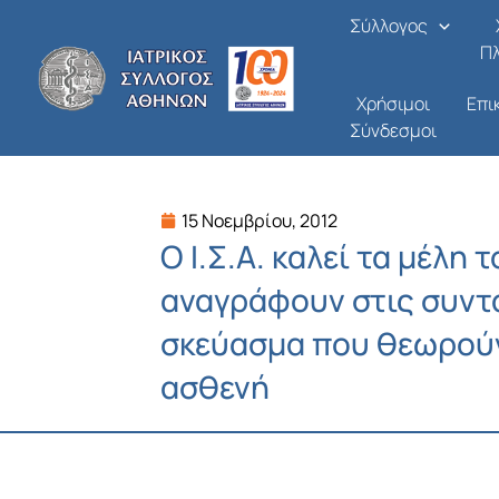
Μετάβαση
Σύλλογος
στο
Π
περιεχόμενο
Χρήσιμοι
Επι
Σύνδεσμοι
15 Νοεμβρίου, 2012
Ο Ι.Σ.Α. καλεί τα μέλη 
αναγράφουν στις συντ
σκεύασμα που θεωρούν
ασθενή