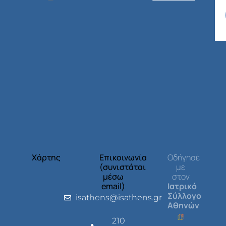
Χάρτης
Επικοινωνία
Οδήγησέ
(συνιστάται
με
μέσω
στον
email)
Ιατρικό
Σύλλογο
isathens@isathens.gr
Αθηνών
210