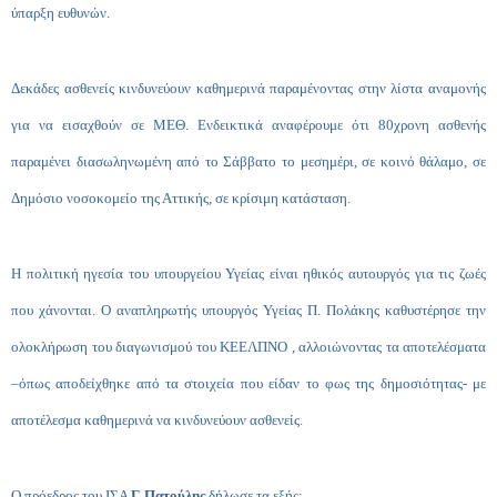
ύπαρξη ευθυνών.
Δεκάδες ασθενείς κινδυνεύουν καθημερινά παραμένοντας στην λίστα αναμονής
για να εισαχθούν σε ΜΕΘ. Ενδεικτικά αναφέρουμε ότι 80χρονη ασθενής
παραμένει διασωληνωμένη από το Σάββατο το μεσημέρι, σε κοινό θάλαμο, σε
Δημόσιο νοσοκομείο της Αττικής, σε κρίσιμη κατάσταση.
Η πολιτική ηγεσία του υπουργείου Υγείας είναι ηθικός αυτουργός για τις ζωές
που χάνονται. Ο αναπληρωτής υπουργός Υγείας Π. Πολάκης καθυστέρησε την
ολοκλήρωση του διαγωνισμού του ΚΕΕΛΠΝΟ , αλλοιώνοντας τα αποτελέσματα
–όπως αποδείχθηκε από τα στοιχεία που είδαν το φως της δημοσιότητας- με
αποτέλεσμα καθημερινά να κινδυνεύουν ασθενείς.
Ο πρόεδρος του ΙΣΑ
Γ. Πατούλης
δήλωσε τα εξής: