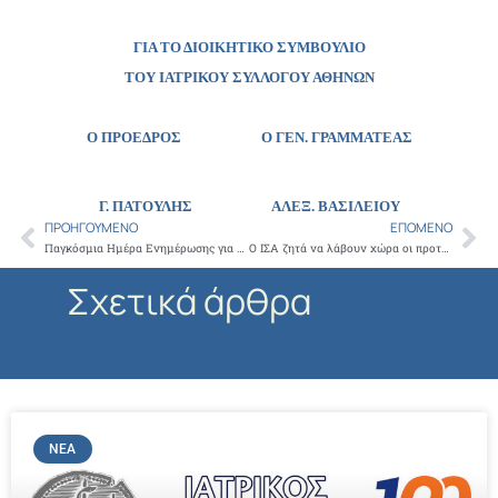
ΓΙΑ ΤΟ ΔΙΟΙΚΗΤΙΚΟ ΣΥΜΒΟΥΛΙΟ
ΤΟΥ ΙΑΤΡΙΚΟΥ ΣΥΛΛΟΓΟΥ ΑΘΗΝΩΝ
Ο ΠΡΟΕΔΡΟΣ Ο ΓΕΝ. ΓΡΑΜΜΑΤΕΑΣ
Γ. ΠΑΤΟΥΛΗΣ
ΑΛΕΞ. ΒΑΣΙΛΕΙΟΥ
ΠΡΟΗΓΟΎΜΕΝΟ
ΕΠΌΜΕΝΟ
Prev
Ne
Παγκόσμια Ημέρα Ενημέρωσης για τον Αυτισμό 2 Απριλίου 2016, με θέμα: ” Αυτισμός και η Ατζέντα του 2030: Συμπερίληψη και Ποικίλες Νευρολογικές Παθήσεις” ( Autism and the 2030 Agenda: Inclusion and Neurodiversity)
Ο ΙΣΑ ζητά να λάβουν χώρα οι προτεινόμενες τροποποιήσεις στην Πρωτοβάθμια Φροντίδα Υγείας
Σχετικά άρθρα
ΝΈΑ