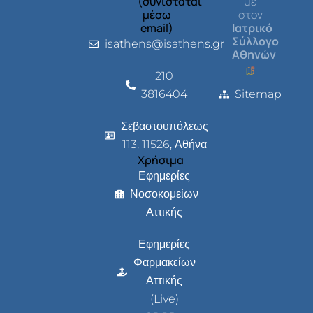
(συνιστάται
με
μέσω
στον
email)
Ιατρικό
Σύλλογο
isathens@isathens.gr
Αθηνών
210
3816404
Sitemap
Σεβαστουπόλεως
113, 11526, Αθήνα
Χρήσιμα
Εφημερίες
Νοσοκομείων
Αττικής
Εφημερίες
Φαρμακείων
Αττικής
(Live)