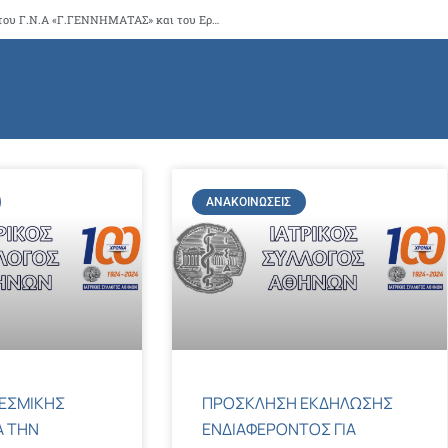
Έγκριση αναγνώρισης του Ακτινοδιαγνωστικού Τμήματος του Γ.Ν.Α «Γ.ΓΕΝΝΗΜΑΤΑΣ» και του Εργαστηρίου Ιατρικής Απεικόνισης της Οργανικής Μονάδας της έδρας Ηράκλειο ΠΑ.Γ.Ν.Η. του ΠΑ.Γ.Ν.Η. –Γ.Ν. «ΒΕΝΙΖΕΛΕΙΟ», ως εκπαιδευτικά κέντρα πλήρους εξει
ΑΝΑΚΟΙΝΏΣΕΙΣ
ΕΣΜΙΚΗΣ
ΠΡΟΣΚΛΗΣΗ ΕΚΔΗΛΩΣΗΣ
Α ΤΗΝ
ΕΝΔΙΑΦΕΡΟΝΤΟΣ ΓΙΑ