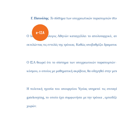
Γ. Πατούλης
:
Το σύστημα των υποχρεωτικών παραπομπών στους 
O
Ιατρικός Σύλλογος Αθηνών καταγγέλλει το απολυταρχικό, αντ
εκτελώντας τις εντολές της τρόικας. Καθώς υποβαθμίζει δραματι
Ο ΙΣΑ θεωρεί ότι το σύστημα των υποχρεωτικών παραπομπών στ
κόσμου, ο οποίος με μαθηματική ακρίβεια, θα οδηγηθεί στην με
Η πολιτική ηγεσία του υπουργείου Υγείας υπηρετεί τις επιτα
gatekeeping
, το οποίο έχει συμφωνήσει με την τρόικα , εμποδί
χωρών.