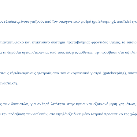
εξειδικευμένους γιατρούς από τον οικογενειακό γιατρό (
gatekeeping
), αποτελεί έ
ιαναπτυξιακό και επικίνδυνο σύστημα πρωτοβάθμιας φροντίδας υγείας, το οποίο η
κά τη δημόσια υγεία, στερώντας από τους έλληνες ασθενείς, την πρόσβαση στο υψηλά
ους εξειδικευμένους γιατρούς από τον οικογενειακό γιατρό (
gatekeeping
), αποτ
τανάστευση.
γές των δανειστών, για σκληρή λιτότητα στην υγεία και εξοικονόμηση χρημάτων,
ζει την πρόσβαση των ασθενών, στο υψηλά εξειδικευμένο ιατρικό προσωπικό της χώρ