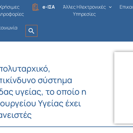
Χρήσιμες
e-ΙΣΑ
Άλλες Ηλεκτρονικές
Επικα
ληροφορίες
Υπηρεσίες
κοινωνία
απολυταρχικό,
πικίνδυνο σύστημα
ας υγείας, το οποίο η
ουργείου Υγείας έχει
ανειστές