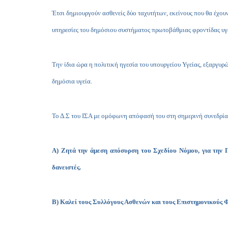
Έτσι δημιουργούν ασθενείς δύο ταχυτήτων, εκείνους που θα έχου
υπηρεσίες του δημόσιου συστήματος πρωτοβάθμιας φροντίδας υγε
Την ίδια ώρα η πολιτική ηγεσία του υπουργείου Υγείας, εξαργυρώ
δημόσια υγεία.
Το Δ.Σ του ΙΣΑ με ομόφωνη απόφασή του στη σημερινή συνεδρί
Α) Ζητά την άμεση απόσυρση του Σχεδίου Νόμου, για την Π
δανειστές.
Β) Καλεί τους Συλλόγους Ασθενών και τους Επιστημονικούς Φ